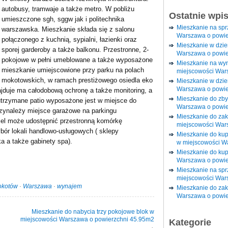
autobusy, tramwaje a także metro. W pobliżu
Ostatnie wpi
umieszczone sgh, sggw jak i politechnika
Mieszkanie na sp
warszawska. Mieszkanie składa się z salonu
Warszawa o powie
połączonego z kuchnią, sypialni, łazienki oraz
Mieszkanie w dzi
sporej garderoby a także balkonu. Przestronne, 2-
Warszawa o powie
pokojowe w pełni umeblowane a także wyposażone
Mieszkanie na wy
mieszkanie umiejscowione przy parku na polach
miejscowości War
mokotowskich, w ramach prestiżowego osiedla eko
Mieszkanie w dzie
Warszawa o powie
ajduje ma całodobową ochronę a także monitoring, a
Mieszkanie do zby
utrzymane patio wyposażone jest w miejsce do
Warszawa o powie
zynależy miejsce garażowe na parkingu
Mieszkanie do za
iel może udostępnić przestronną komórkę
miejscowości War
ybór lokali handlowo-usługowych ( sklepy
Mieszkanie do ku
a a także gabinety spa).
w miejscowości W
Mieszkanie do kup
Warszawa o powie
Mieszkanie na spr
miejscowości War
kotów
·
Warszawa
·
wynajem
Mieszkanie do zak
Warszawa o powie
Mieszkanie do nabycia trzy pokojowe blok w
miejscowości Warszawa o powierzchni 45.95m2
Kategorie
→