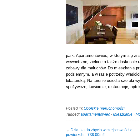
park. Apartamentowiec, w którym się zn
wewnętrzne, zielone a także doskonale 
zabawy dla maluchów. Do mieszkania pr
podziemnym, a w razie potrzeby właścic
lokatorską. Na terenie osiedla szeroki w
spożywcze, kawiarnie, restauracje, aptek
Posted in:
Opolskie nieruchomości
.
Tagged:
apartamentowiec
·
Mieszkanie
·
Mo
←
DziaLka do zbycia w miejscowości o
powierzchni 738.00m2