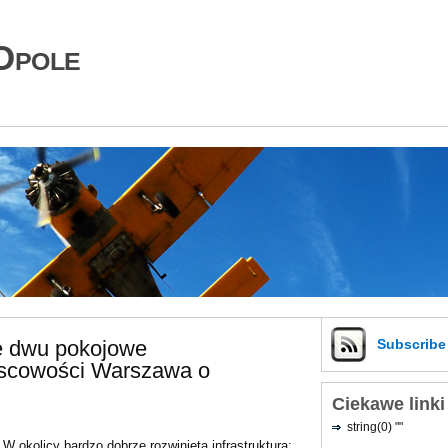
Opole
e dwu pokojowe
Subscrib
jscowości Warszawa o
Ciekawe linki
string(0) ""
W okolicy bardzo dobrze rozwinięta infrastruktura: