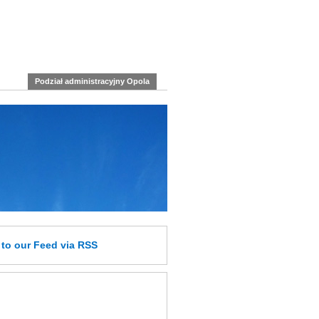
Podział administracyjny Opola
e
to our Feed
via RSS