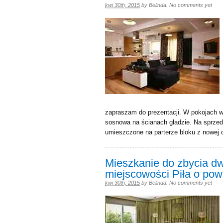
kwi 30th, 2015
by
Belinda
.
No comments yet
zapraszam do prezentacji. W pokojach w 
sosnowa na ścianach gładzie. Na sprzed
umieszczone na parterze bloku z nowej 
Mieszkanie do zbycia d
miejscowości Piła o pow
kwi 30th, 2015
by
Belinda
.
No comments yet