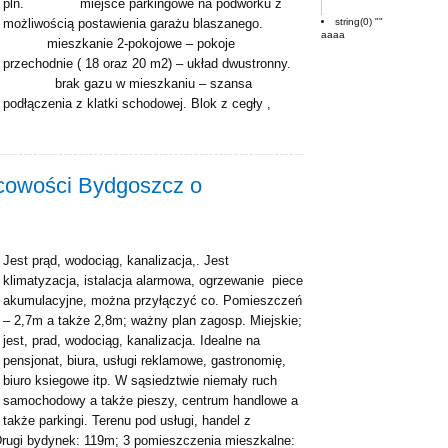
pln. miejsce parkingowe na podwórku z
string(0) ""
możliwością postawienia garażu blaszanego.
aaaa
mieszkanie 2-pokojowe – pokoje
przechodnie ( 18 oraz 20 m2) – układ dwustronny.
brak gazu w mieszkaniu – szansa
podłączenia z klatki schodowej. Blok z cegły ,
cowości Bydgoszcz o
Jest prąd, wodociąg, kanalizacja,. Jest
klimatyzacja, istalacja alarmowa, ogrzewanie piece
akumulacyjne, można przyłączyć co. Pomieszczeń
– 2,7m a także 2,8m; ważny plan zagosp. Miejskie;
jest, prad, wodociąg, kanalizacja. Idealne na
pensjonat, biura, usługi reklamowe, gastronomię,
biuro ksiegowe itp. W sąsiedztwie niemały ruch
samochodowy a także pieszy, centrum handlowe a
także parkingi. Terenu pod usługi, handel z
Drugi bydynek: 119m; 3 pomieszczenia mieszkalne: