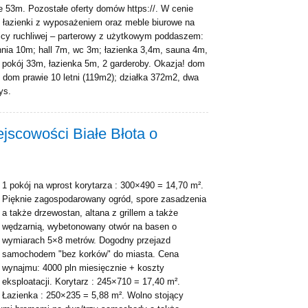
 53m. Pozostałe oferty domów https://. W cenie
, łazienki z wyposażeniem oraz meble biurowe na
icy ruchliwej – parterowy z użytkowym poddaszem:
chnia 10m; hall 7m, wc 3m; łazienka 3,4m, sauna 4m,
okój 33m, łazienka 5m, 2 garderoby. Okazja! dom
 dom prawie 10 letni (119m2); działka 372m2, dwa
ys.
scowości Białe Błota o
1 pokój na wprost korytarza : 300×490 = 14,70 m².
Pięknie zagospodarowany ogród, spore zasadzenia
a także drzewostan, altana z grillem a także
wędzarnią, wybetonowany otwór na basen o
wymiarach 5×8 metrów. Dogodny przejazd
samochodem "bez korków" do miasta. Cena
wynajmu: 4000 pln miesięcznie + koszty
eksploatacji. Korytarz : 245×710 = 17,40 m².
Łazienka : 250×235 = 5,88 m². Wolno stojący