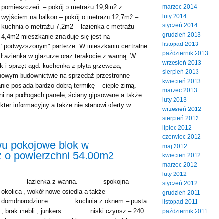
marzec 2014
pomieszczeń: – pokój o metrażu 19,9m2 z
luty 2014
wyjściem na balkon – pokój o metrażu 12,7m2 –
styczeń 2014
kuchnia o metrażu 7,2m2 – łazienka o metrażu
grudzień 2013
4,4m2 mieszkanie znajduje się jest na
listopad 2013
"podwyższonym" parterze. W mieszkaniu centralne
październik 2013
 Łazienka w glazurze oraz terakocie z wanną. W
wrzesień 2013
 i sprzęt agd: kuchenka z płytą grzewczą,
sierpień 2013
nowym budownictwie na sprzedaż przestronne
kwiecień 2013
ie posiada bardzo dobrą termikę – ciepłe zimą,
marzec 2013
ni na podłogach panele, ściany gipsowane a także
luty 2013
er informacyjny a także nie stanowi oferty w
wrzesień 2012
sierpień 2012
lipiec 2012
czerwiec 2012
wu pokojowe blok w
maj 2012
 o powierzchni 54.00m2
kwiecień 2012
marzec 2012
luty 2012
łazienka z wanną. spokojna
styczeń 2012
okolica , wokół nowe osiedla a także
grudzień 2011
domdnorodzinne. kuchnia z oknem – pusta
listopad 2011
, brak mebli , junkers. niski czynsz – 240
październik 2011