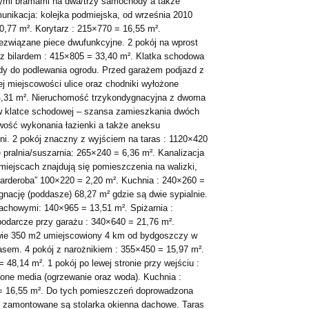
ymi bramami na dwa/trzy samochody a także
nikacja: kolejka podmiejska, od września 2010
20,77 m². Korytarz : 215×770 = 16,55 m².
ezwiązane piece dwufunkcyjne. 2 pokój na wprost
 z bilardem : 415×805 = 33,40 m². Klatka schodowa
dy do podlewania ogrodu. Przed garażem podjazd z
j miejscowości ulice oraz chodniki wyłożone
4,31 m². Nieruchomość trzykondygnacyjna z dwoma
w klatce schodowej – szansa zamieszkania dwóch
iwość wykonania łazienki a także aneksu
i. 2 pokój znaczny z wyjściem na taras : 1120×420
pralnia/suszarnia: 265×240 = 6,36 m². Kanalizacja
 miejscach znajdują się pomieszczenia na walizki,
garderoba” 100×220 = 2,20 m². Kuchnia : 240×260 =
gnację (poddasze) 68,27 m² gdzie są dwie sypialnie.
chowymi: 140×965 = 13,51 m². Spiżarnia :
odarcze przy garażu : 340×640 = 21,76 m².
wie 350 m2 umiejscowiony 4 km od bydgoszczy w
lasem. 4 pokój z narożnikiem : 355×450 = 15,97 m².
48,14 m². 1 pokój po lewej stronie przy wejściu :
one media (ogrzewanie oraz woda). Kuchnia :
 = 16,55 m². Do tych pomieszczeń doprowadzona
d i zamontowane są stolarka okienna dachowe. Taras