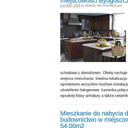
miejscowości Bydgoszcz
kwi 30th, 2015
by
Belinda
.
No comments yet
schodowa z domofonem. Ofertę cechuje n
wnętrza mieszkania, świetna lokalizacja.
wymieniono wszystkie możliwe instalacje
oświetlenie halogenowe. Łazienka połą
wysokiej klasy armatury a także cerami
Mieszkanie do nabycia
budownictwo w miejscow
54.00m2