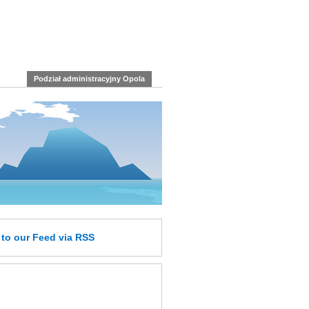
Podział administracyjny Opola
e
to our Feed
via RSS