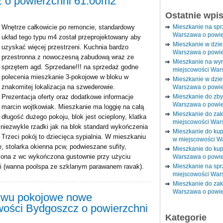
 o powierzchni 61.00m2
Ostatnie wpi
Mieszkanie na sp
Wnętrze całkowicie po remoncie, standardowy
Warszawa o powie
układ tego typu m4 został przeprojektowany aby
Mieszkanie w dzi
uzyskać więcej przestrzeni. Kuchnia bardzo
Warszawa o powie
przestronna z nowoczesną zabudową wraz ze
Mieszkanie na wy
sprzętem agd. Sprzedane!!! na sprzedaż godne
miejscowości War
polecenia mieszkanie 3-pokojowe w bloku w
Mieszkanie w dzie
znakomitej lokalizacja na szwederowie.
Warszawa o powie
Mieszkanie do zby
Prezentacja oferty oraz dodatkowe informacje
Warszawa o powie
marcin wojtkowiak. Mieszkanie ma loggię na całą
Mieszkanie do za
długość dużego pokoju, blok jest ocieplony, klatka
miejscowości War
iezwykle rzadki jak na blok standard wykończenia
Mieszkanie do ku
 Trzeci pokój to dziecięca sypialnia. W mieszkaniu
w miejscowości W
, stolarka okienna pcw, podwieszane sufity,
Mieszkanie do kup
czona z wc wykończona gustownie przy użyciu
Warszawa o powie
Mieszkanie na spr
ki (wanna poolspa ze szklanym parawanem ravak).
miejscowości War
Mieszkanie do zak
Warszawa o powie
 dwu pokojowe nowe
ości Bydgoszcz o powierzchni
Kategorie