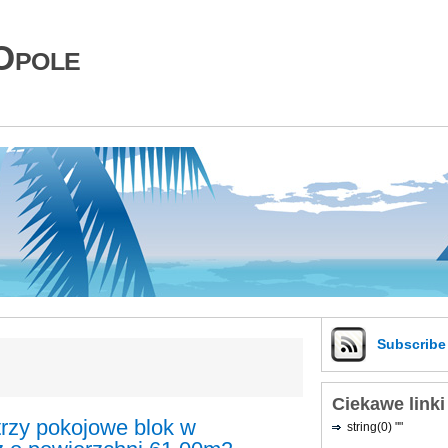
Opole
Subscrib
Ciekawe linki
trzy pokojowe blok w
string(0) ""