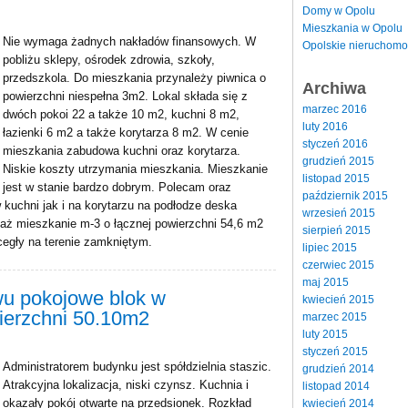
Domy w Opolu
Mieszkania w Opolu
Nie wymaga żadnych nakładów finansowych. W
Opolskie nieruchomo
pobliżu sklepy, ośrodek zdrowia, szkoły,
przedszkola. Do mieszkania przynależy piwnica o
Archiwa
powierzchni niespełna 3m2. Lokal składa się z
marzec 2016
dwóch pokoi 22 a także 10 m2, kuchni 8 m2,
luty 2016
łazienki 6 m2 a także korytarza 8 m2. W cenie
styczeń 2016
mieszkania zabudowa kuchni oraz korytarza.
grudzień 2015
Niskie koszty utrzymania mieszkania. Mieszkanie
listopad 2015
jest w stanie bardzo dobrym. Polecam oraz
październik 2015
kuchni jak i na korytarzu na podłodze deska
wrzesień 2015
aż mieszkanie m-3 o łącznej powierzchni 54,6 m2
sierpień 2015
cegły na terenie zamkniętym.
lipiec 2015
czerwiec 2015
maj 2015
wu pokojowe blok w
kwiecień 2015
ierzchni 50.10m2
marzec 2015
luty 2015
styczeń 2015
Administratorem budynku jest spółdzielnia staszic.
grudzień 2014
Atrakcyjna lokalizacja, niski czynsz. Kuchnia i
listopad 2014
okazały pokój otwarte na przedsionek. Rozkład
kwiecień 2014