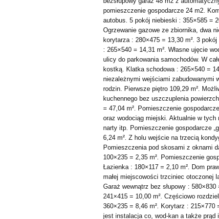
bezsłupowy garaż 48 m2 z automatyczn
pomieszczenie gospodarcze 24 m2. Komu
autobus. 5 pokój niebieski : 355×585 = 
Ogrzewanie gazowe ze zbiornika, dwa ni
korytarza : 280×475 = 13,30 m². 3 pokój
: 265×540 = 14,31 m². Własne ujęcie wo
ulicy do parkowania samochodów. W całe
kostką. Klatka schodowa : 265×540 = 1
niezależnymi wejściami zabudowanymi 
rodzin. Pierwsze piętro 109,29 m². Możl
kuchennego bez uszczuplenia powierzchn
= 47,04 m². Pomieszczenie gospodarcze 
oraz wodociąg miejski. Aktualnie w tych
narty itp. Pomieszczenie gospodarcze „
6,24 m². Z holu wejście na trzecią kondy
Pomieszczenia pod skosami z oknami da
100×235 = 2,35 m². Pomieszczenie gosp
Łazienka : 180×117 = 2,10 m². Dom pra
małej miejscowości trzciniec otoczonej 
Garaż wewnątrz bez słupowy : 580×830 = 
241×415 = 10,00 m². Częściowo rozdziel
360×235 = 8,46 m². Korytarz : 215×770
jest instalacja co, wod-kan a także prą