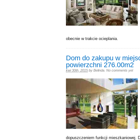
obecnie w trakcie ocieplania.
Dom do zakupu w miejs
powierzchni 276.00m2
kwi 30th, 2015
by
Belinda
.
No comments yet
dopuszczeniem funkcji mieszkaniowej. 