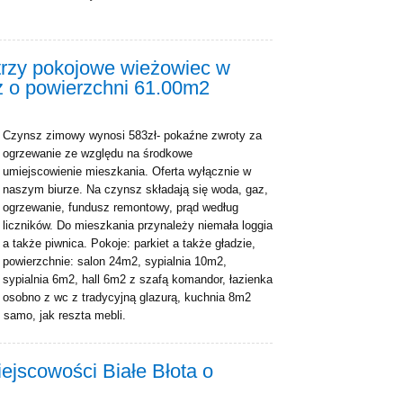
trzy pokojowe wieżowiec w
 o powierzchni 61.00m2
Czynsz zimowy wynosi 583zł- pokaźne zwroty za
ogrzewanie ze względu na środkowe
umiejscowienie mieszkania. Oferta wyłącznie w
naszym biurze. Na czynsz składają się woda, gaz,
ogrzewanie, fundusz remontowy, prąd według
liczników. Do mieszkania przynależy niemała loggia
a także piwnica. Pokoje: parkiet a także gładzie,
powierzchnie: salon 24m2, sypialnia 10m2,
sypialnia 6m2, hall 6m2 z szafą komandor, łazienka
osobno z wc z tradycyjną glazurą, kuchnia 8m2
samo, jak reszta mebli.
jscowości Białe Błota o