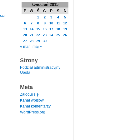
kwiecień 2015
P
W
Ś
C
P
S
N
ści
1
2
3
4
5
6
7
8
9
10
11
12
13
14
15
16
17
18
19
20
21
22
23
24
25
26
27
28
29
30
« mar
maj »
Strony
Podział administracyjny
Opola
Meta
Zaloguj się
Kanał wpisów
Kanał komentarzy
WordPress.org