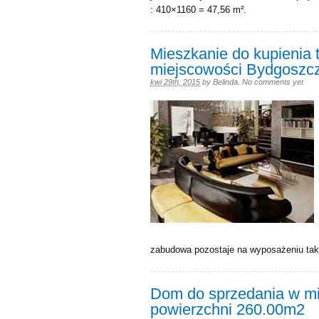
: 410×1160 = 47,56 m².
Mieszkanie do kupienia 
miejscowości Bydgoszcz
kwi 29th, 2015
by
Belinda
.
No comments yet
zabudowa pozostaje na wyposażeniu tak 
Dom do sprzedania w mie
powierzchni 260.00m2