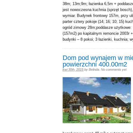
38m; 13m;9m; łazienka 6,5m + poddasze
jest nowoczesna kuchnia (sprzęt bosch)
wymiar. Budynek frontowy 157m, przy ul
parter cztery pokoje (14; 16; 10; 15) ku
ogród zimowy 28m;poddasze użytkowe: p
(157m2) po kapitalnym remoncie 2003r +
budynki – 8 pokoi; 3 łazienki, kuchnia; w
Dom pod wynajem w miej
powierzchni 400.00m2
kwi 30th, 2015
by
Belinda
.
No comments yet