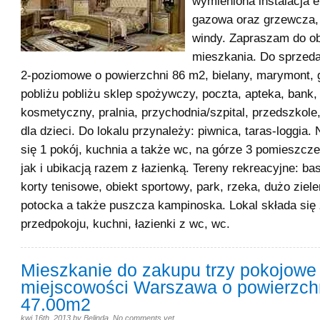
wymieniona instalacja e
gazowa oraz grzewcza,
windy. Zapraszam do ob
mieszkania. Do sprzed
2-poziomowe o powierzchni 86 m2, bielany, marymont, 
pobliżu pobliżu sklep spożywczy, poczta, apteka, bank, 
kosmetyczny, pralnia, przychodnia/szpital, przedszkole,
dla dzieci. Do lokalu przynależy: piwnica, taras-loggia. 
się 1 pokój, kuchnia a także wc, na górze 3 pomieszcz
jak i ubikacją razem z łazienką. Tereny rekreacyjne: bas
korty tenisowe, obiekt sportowy, park, rzeka, dużo ziele
potocka a także puszcza kampinoska. Lokal składa się 
przedpokoju, kuchni, łazienki z wc, wc.
Mieszkanie do zakupu trzy pokojowe
miejscowości Warszawa o powierzch
47.00m2
kwi 16th, 2013
by
Belinda
.
No comments yet