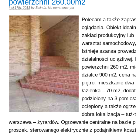
powierzchni 260.00m2
kwi 17th, 2013
by
Belinda
.
No comments yet
Polecam a także zapra
oglądania. Obiekt idealn
zakład produkcyjny lub
warsztat samochodowy, 
Istnieje szansa prowad
działalności uciążliwej
powierzchni 260 m2, mi
działce 900 m2, cena n
piętro: mieszkanie dwa 
łazienka – 70 m2, doda
podzielony na 3 pomies
ocieplony a także ogrz
dobra lokalizacja – tuż-
warszawa – żyrardów. Ogrzewanie centralne na bazie p
groszek, sterowanego elektrycznie z podajnikiem/ kos