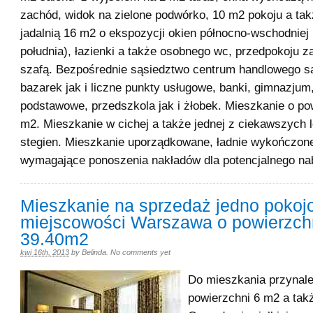
zachód, widok na zielone podwórko, 10 m2 pokoju a tak
jadalnią 16 m2 o ekspozycji okien północno-wschodniej 
południa), łazienki a także osobnego wc, przedpokoju
szafą. Bezpośrednie sąsiedztwo centrum handlowego sa
bazarek jak i liczne punkty usługowe, banki, gimnazjum
podstawowe, przedszkola jak i żłobek. Mieszkanie o po
m2. Mieszkanie w cichej a także jednej z ciekawszych l
stegien. Mieszkanie uporządkowane, ładnie wykończone
wymagające ponoszenia nakładów dla potencjalnego na
Mieszkanie na sprzedaż jedno pokoj
miejscowości Warszawa o powierzch
39.40m2
kwi 16th, 2013
by
Belinda
.
No comments yet
Do mieszkania przynale
powierzchni 6 m2 a tak