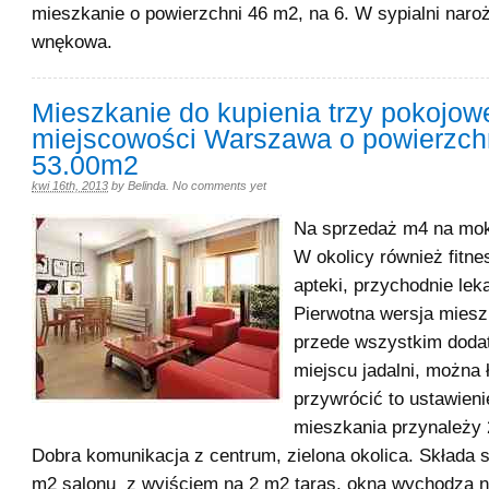
mieszkanie o powierzchni 46 m2, na 6. W sypialni naro
wnękowa.
Mieszkanie do kupienia trzy pokojow
miejscowości Warszawa o powierzch
53.00m2
kwi 16th, 2013
by
Belinda
.
No comments yet
Na sprzedaż m4 na mok
W okolicy również fitne
apteki, przychodnie lek
Pierwotna wersja miesz
przede wszystkim doda
miejscu jadalni, można 
przywrócić to ustawieni
mieszkania przynależy 
Dobra komunikacja z centrum, zielona okolica. Składa s
m2 salonu z wyjściem na 2 m2 taras, okna wychodzą n