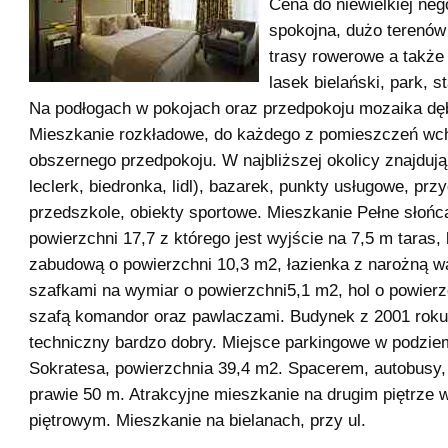
Cena do niewielkiej neg
spokojna, dużo terenów
trasy rowerowe a także
lasek bielański, park, 
Na podłogach w pokojach oraz przedpokoju mozaika dę
Mieszkanie rozkładowe, do każdego z pomieszczeń wch
obszernego przedpokoju. W najbliższej okolicy znajdują 
leclerk, biedronka, lidl), bazarek, punkty usługowe, prz
przedszkole, obiekty sportowe. Mieszkanie Pełne słońca
powierzchni 17,7 z którego jest wyjście na 7,5 m taras,
zabudową o powierzchni 10,3 m2, łazienka z narożną w
szafkami na wymiar o powierzchni5,1 m2, hol o powierz
szafą komandor oraz pawlaczami. Budynek z 2001 roku 
techniczny bardzo dobry. Miejsce parkingowe w podzi
Sokratesa, powierzchnia 39,4 m2. Spacerem, autobusy,
prawie 50 m. Atrakcyjne mieszkanie na drugim piętrze 
piętrowym. Mieszkanie na bielanach, przy ul.