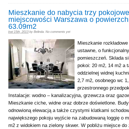
Mieszkanie do nabycia trzy pokojowe
miejscowości Warszawa o powierzch
63.09m2
kwi 15th, 2013
by
Belinda
.
No comments yet
Mieszkanie rozkładowe
ustawne, o funkcjonaln
pomieszczeń. Składa si
pokoi: 20 m2, 14 m2 a 
oddzielnej widnej kuchni
2,7 m2, osobnego wc 1,
przestronnego przedpok
Instalacje: wodno – kanalizacyjna, grzewcza oraz gazo
Mieszkanie ciche, widne oraz dobrze doświetlone. Budy
odnowioną elewacją a także czystymi klatkami schodo
największego pokoju wyjście na zabudowaną loggię o m
m2 z widokiem na zielony skwer. W pobliżu miejsce do