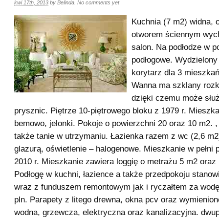
kwi 17th, 2013
by
Belinda
.
No comments yet
Kuchnia (7 m2) widna, o
otworem ściennym wyc
salon. Na podłodze w p
podłogowe. Wydzielony
korytarz dla 3 mieszkań
Wanna ma szklany rozk
dzięki czemu może służ
prysznic. Piętrze 10-piętrowego bloku z 1979 r. Mieszk
bemowo, jelonki. Pokoje o powierzchni 20 oraz 10 m2. 
także tanie w utrzymaniu. Łazienka razem z wc (2,6 m
glazurą, oświetlenie – halogenowe. Mieszkanie w pełni
2010 r. Mieszkanie zawiera loggię o metrażu 5 m2 oraz 
Podłogę w kuchni, łazience a także przedpokoju stanow
wraz z funduszem remontowym jak i ryczałtem za wodę
pln. Parapety z litego drewna, okna pcv oraz wymienione
wodna, grzewcza, elektryczna oraz kanalizacyjna. dwu