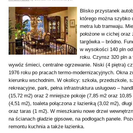
Blisko przystanek auto
którego można szybko 
metra lub tramwaju. Mi
położone w cichej oraz 
targówka – bródno. Fu
w wysokości 140 pln od
roku. Czynsz 320 pln a
wywóz śmieci, centralne ogrzewanie. Niski (4 piętra) cz
1976 roku po pracach termo-modernizacyjnych. Okna zn
kierunku wschodnim. W okolicy: szkoła, przedszkole, sz
rekreacyjne, park, pełna infrastruktura usługowo – hand
(15,72 m2) oraz 2 mniejsze pokoje (7,85 m2 oraz 10,85
(4,51 m2), toaleta połączona z łazienką (3,02 m2), długi
oraz taras (1 m2). W mieszkaniu nowe drzwi wewnętrz
na ścianach gładzie gipsowe, na podłogach panele. Poz
remontu kuchnia a także łazienka.