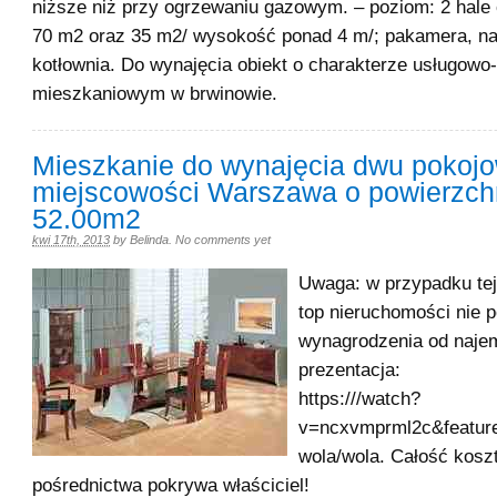
niższe niż przy ogrzewaniu gazowym. – poziom: 2 hale 
70 m2 oraz 35 m2/ wysokość ponad 4 m/; pakamera, na
kotłownia. Do wynajęcia obiekt o charakterze usługowo-
mieszkaniowym w brwinowie.
Mieszkanie do wynajęcia dwu pokoj
miejscowości Warszawa o powierzch
52.00m2
kwi 17th, 2013
by
Belinda
.
No comments yet
Uwaga: w przypadku tej
top nieruchomości nie p
wynagrodzenia od naje
prezentacja:
https:///watch?
v=ncxvmprml2c&feature
wola/wola. Całość kosz
pośrednictwa pokrywa właściciel!