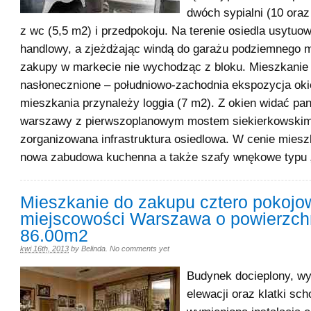
dwóch sypialni (10 oraz
z wc (5,5 m2) i przedpokoju. Na terenie osiedla usytu
handlowy, a zjeżdżając windą do garażu podziemnego 
zakupy w markecie nie wychodząc z bloku. Mieszkanie 
nasłonecznione – południowo-zachodnia ekspozycja oki
mieszkania przynależy loggia (7 m2). Z okien widać p
warszawy z pierwszoplanowym mostem siekierkowskim
zorganizowana infrastruktura osiedlowa. W cenie miesz
nowa zabudowa kuchenna a także szafy wnękowe typu 
Mieszkanie do zakupu cztero pokojo
miejscowości Warszawa o powierzch
86.00m2
kwi 16th, 2013
by
Belinda
.
No comments yet
Budynek docieplony, w
elewacji oraz klatki sc