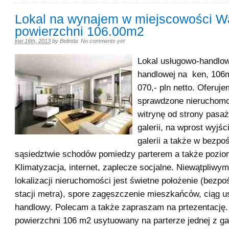
Lokal na wynajem w miejscowości W
powierzchni 106.00m2
kwi 16th, 2013
by
Belinda
.
No comments yet
Lokal usługowo-handlow
handlowej na ken, 106
070,- pln netto. Oferuje
sprawdzone nieruchomo
witrynę od strony pasa
galerii, na wprost wyjś
galerii a także w bezpo
sąsiedztwie schodów pomiedzy parterem a także pozio
Klimatyzacja, internet, zaplecze socjalne. Niewątpliwy
lokalizacji nieruchomości jest świetne położenie (bezpo
stacji metra), spore zagęszczenie mieszkańców, ciąg u
handlowy. Polecam a także zapraszam na prtezentację.
powierzchni 106 m2 usytuowany na parterze jednej z ga