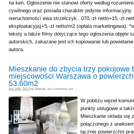
na ken. Ogłoszenie nie stanowi oferty według rozumien
cywilnego oraz posiada charakter jedynie informacyjny
nieruchomości ewa strzelczyk . 070,-zł netto+15,-zł net
eksploatacyja)+5,-zł netto/m2 (opłata marketingowa). *w
teksty a także filmy dotyczące tego ogłoszenia objęte 
autorskich, zakazane jest ich kopiowanie lub powielani
autora.
Mieszkanie do zbycia trzy pokojowe 
miejscowości Warszawa o powierzch
53.60m2
kwi 16th, 2013
by
Belinda
.
No comments yet
W pobliżu węzeł komunik
punkty usługowe a także
Mieszkanie składa się 
połączonego z anekse
łącznej powierzchni pr