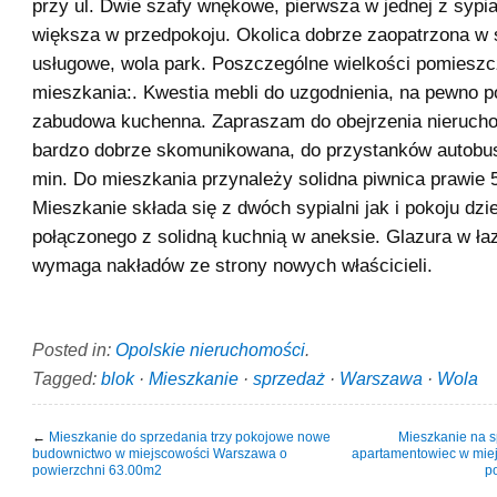
przy ul. Dwie szafy wnękowe, pierwsza w jednej z sypia
większa w przedpokoju. Okolica dobrze zaopatrzona w 
usługowe, wola park. Poszczególne wielkości pomiesz
mieszkania:. Kwestia mebli do uzgodnienia, na pewno p
zabudowa kuchenna. Zapraszam do obejrzenia nierucho
bardzo dobrze skomunikowana, do przystanków autobu
min. Do mieszkania przynależy solidna piwnica prawie 
Mieszkanie składa się z dwóch sypialni jak i pokoju dz
połączonego z solidną kuchnią w aneksie. Glazura w ła
wymaga nakładów ze strony nowych właścicieli.
Posted in:
Opolskie nieruchomości
.
Tagged:
blok
·
Mieszkanie
·
sprzedaż
·
Warszawa
·
Wola
←
Mieszkanie do sprzedania trzy pokojowe nowe
Mieszkanie na s
budownictwo w miejscowości Warszawa o
apartamentowiec w mie
powierzchni 63.00m2
p