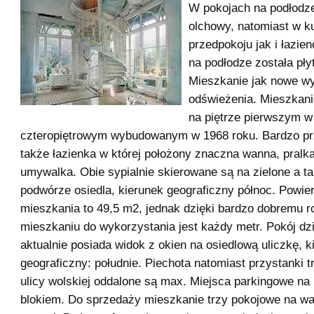
W pokojach na podłodze
olchowy, natomiast w k
przedpokoju jak i łazi
na podłodze została pły
Mieszkanie jak nowe w
odświeżenia. Mieszkani
na piętrze pierwszym w
czteropiętrowym wybudowanym w 1968 roku. Bardzo prz
także łazienka w której położony znaczna wanna, pralka
umywalka. Obie sypialnie skierowane są na zielone a t
podwórze osiedla, kierunek geograficzny północ. Powie
mieszkania to 49,5 m2, jednak dzięki bardzo dobremu r
mieszkaniu do wykorzystania jest każdy metr. Pokój dz
aktualnie posiada widok z okien na osiedlową uliczkę, k
geograficzny: południe. Piechota natomiast przystanki
ulicy wolskiej oddalone są max. Miejsca parkingowe na 
blokiem. Do sprzedaży mieszkanie trzy pokojowe na wa