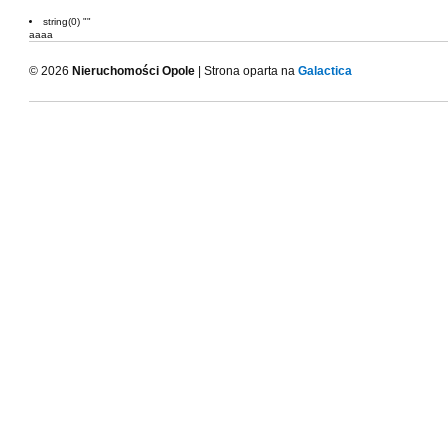
string(0) ""
aaaa
© 2026
Nieruchomości Opole
| Strona oparta na
Galactica