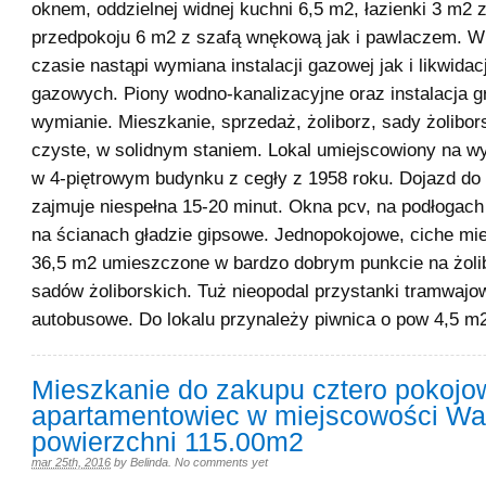
oknem, oddzielnej widnej kuchni 6,5 m2, łazienki 3 m2 z
przedpokoju 6 m2 z szafą wnękową jak i pawlaczem. W
czasie nastąpi wymiana instalacji gazowej jak i likwida
gazowych. Piony wodno-kanalizacyjne oraz instalacja 
wymianie. Mieszkanie, sprzedaż, żoliborz, sady żolibor
czyste, w solidnym staniem. Lokal umiejscowiony na w
w 4-piętrowym budynku z cegły z 1958 roku. Dojazd do
zajmuje niespełna 15-20 minut. Okna pcv, na podłogach
na ścianach gładzie gipsowe. Jednopokojowe, ciche mi
36,5 m2 umieszczone w bardzo dobrym punkcie na żolib
sadów żoliborskich. Tuż nieopodal przystanki tramwajo
autobusowe. Do lokalu przynależy piwnica o pow 4,5 m
Mieszkanie do zakupu cztero pokojo
apartamentowiec w miejscowości Wa
powierzchni 115.00m2
mar 25th, 2016
by
Belinda
.
No comments yet