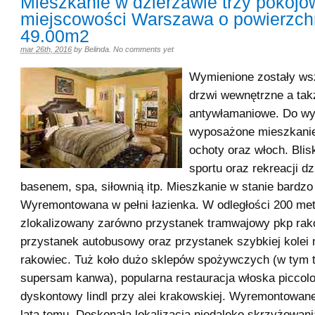
Mieszkanie w dzierżawie trzy pokoj
miejscowości Warszawa o powierzch
49.00m2
mar 26th, 2016
by
Belinda
.
No comments yet
Wymienione zostały ws
drzwi wewnętrzne a tak
antywłamaniowe. Do wyn
wyposażone mieszkanie
ochoty oraz włoch. Bli
sportu oraz rekreacji dz
basenem, spa, siłownią itp. Mieszkanie w stanie bardz
Wyremontowana w pełni łazienka. W odległości 200 me
zlokalizowany zarówno przystanek tramwajowy pkp rak
przystanek autobusowy oraz przystanek szybkiej kolei m
rakowiec. Tuż koło dużo sklepów spożywczych (w tym 
supersam kanwa), popularna restauracja włoska piccolo
dyskontowy lindl przy alei krakowskiej. Wyremontowane
lata temu. Doskonała lokalizacja niedaleko skrzyżowania