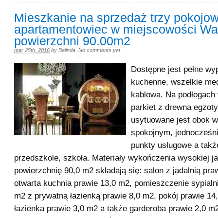
Mieszkanie na sprzedaż trzy pokojo
apartamentowiec w miejscowości Wa
powierzchni 90.00m2
mar 25th, 2016
by
Belinda
.
No comments yet
Dostępne jest pełne wy
kuchenne, wszelkie medi
kablowa. Na podłogach 
parkiet z drewna egzot
usytuowane jest obok w
spokojnym, jednocześni
punkty usługowe a takż
przedszkole, szkoła. Materiały wykończenia wysokiej j
powierzchnię 90,0 m2 składają się: salon z jadalnią pra
otwarta kuchnia prawie 13,0 m2, pomieszczenie sypialn
m2 z prywatną łazienką prawie 8,0 m2, pokój prawie 14
łazienka prawie 3,0 m2 a także garderoba prawie 2,0 m