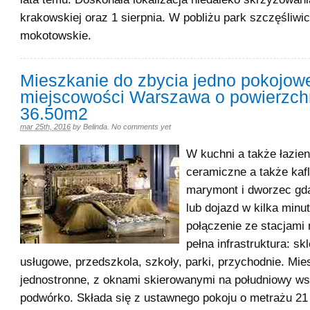
krakowskiej oraz 1 sierpnia. W pobliżu park szczęśliwic
mokotowskie.
Mieszkanie do zbycia jedno pokojow
miejscowości Warszawa o powierzch
36.50m2
mar 25th, 2016
by
Belinda
.
No comments yet
W kuchni a także łazien
ceramiczne a także kafl
marymont i dworzec gda
lub dojazd w kilka minu
połączenie ze stacjami 
pełna infrastruktura: sk
usługowe, przedszkola, szkoły, parki, przychodnie. Mie
jednostronne, z oknami skierowanymi na południowy ws
podwórko. Składa się z ustawnego pokoju o metrażu 2