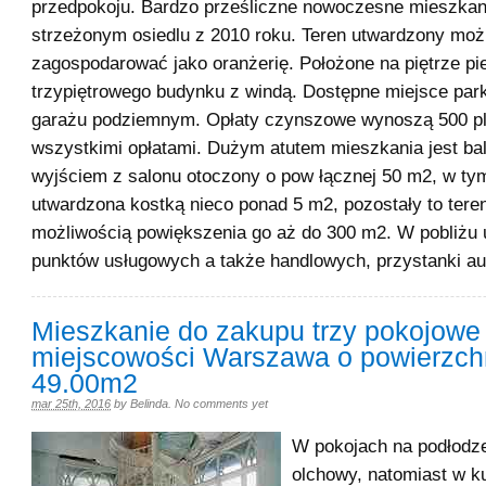
przedpokoju. Bardzo prześliczne nowoczesne mieszka
strzeżonym osiedlu z 2010 roku. Teren utwardzony moż
zagospodarować jako oranżerię. Położone na piętrze p
trzypiętrowego budynku z windą. Dostępne miejsce par
garażu podziemnym. Opłaty czynszowe wynoszą 500 pl
wszystkimi opłatami. Dużym atutem mieszkania jest ba
wyjściem z salonu otoczony o pow łącznej 50 m2, w ty
utwardzona kostką nieco ponad 5 m2, pozostały to teren
możliwością powiększenia go aż do 300 m2. W pobliżu 
punktów usługowych a także handlowych, przystanki a
Mieszkanie do zakupu trzy pokojowe
miejscowości Warszawa o powierzch
49.00m2
mar 25th, 2016
by
Belinda
.
No comments yet
W pokojach na podłodze
olchowy, natomiast w k