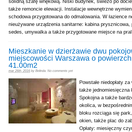
solidną szafę wnękową. Niski budynek, świeżo po docie
także remoncie elewacji. Instalacje wewnętrzne wymien
schodowa przygotowana do odmalowania. W łazience n
nieużywane urządzenia sanitarne: kabina prysznicowa,
sedes, umywalka a także przygotowane miejsce na pral
Mieszkanie w dzierżawie dwu pokoj
miejscowości Warszawa o powierzch
41.00m2
mar 26th, 2016
by
Belinda
.
No comments yet
Powstałe niedopłaty za
także jednomiesięczna 
Spokojna a także bardz
okolica, w bezpośredni
bloku rozciąga się park
okien, także plac do za
Opłaty: miesięczny cz