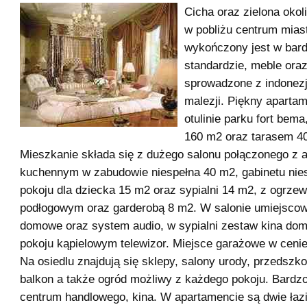
Cicha oraz zielona okol
w pobliżu centrum mias
wykończony jest w bar
standardzie, meble ora
sprowadzone z indonezji
malezji. Piękny aparta
otulinie parku fort bem
160 m2 oraz tarasem 4
Mieszkanie składa się z dużego salonu połączonego z
kuchennym w zabudowie niespełna 40 m2, gabinetu nie
pokoju dla dziecka 15 m2 oraz sypialni 14 m2, z ogrze
podłogowym oraz garderobą 8 m2. W salonie umiejscow
domowe oraz system audio, w sypialni zestaw kina do
pokoju kąpielowym telewizor. Miejsce garażowe w ceni
Na osiedlu znajdują się sklepy, salony urody, przedszko
balkon a także ogród możliwy z każdego pokoju. Bardz
centrum handlowego, kina. W apartamencie są dwie łazie