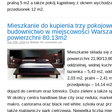
pralną 5 m2 a także pokój kąpielowy z oknem wychodz
przedsionek 12 m2.
Mieszkanie do kupienia trzy pokojo
budownictwo w miejscowości Warsz
powierzchni 80.13m2
mar 25th, 2016
by
Belinda
.
No comments yet
Mieszkanie składa się z
powierzchni 21,90/13,8
oddzielnej, widnej kuch
łazienka – 5,43 m2, odd
2,03 m2, pralni – 2,41 
przedpokoju – 14,14 m2
dojazd do centrum oraz lotnisko. Dużo zieleni a także s
W okolicy centra handlowe blue city oraz reduta; market
makro, castorama oraz black red white; szkoła oraz pr
także malowniczy park cietrzewia. Niewielka liczba mi