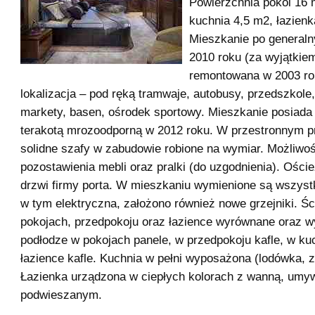
Powierzchnia pokoi 16 
kuchnia 4,5 m2, łazienk
Mieszkanie po general
2010 roku (za wyjątkie
remontowana w 2003 ro
lokalizacja – pod ręką tramwaje, autobusy, przedszkole,
markety, basen, ośrodek sportowy. Mieszkanie posiada 
terakotą mrozoodporną w 2012 roku. W przestronnym p
solidne szafy w zabudowie robione na wymiar. Możliwo
pozostawienia mebli oraz pralki (do uzgodnienia). Oście
drzwi firmy porta. W mieszkaniu wymienione są wszystk
w tym elektryczna, założono również nowe grzejniki. Ś
pokojach, przedpokoju oraz łazience wyrównane oraz w
podłodze w pokojach panele, w przedpokoju kafle, w ku
łazience kafle. Kuchnia w pełni wyposażona (lodówka, 
Łazienka urządzona w ciepłych kolorach z wanną, umy
podwieszanym.