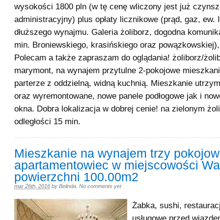
wysokości 1800 pln (w tę cenę wliczony jest już czynsz
administracyjny) plus opłaty licznikowe (prąd, gaz, ew. 
dłuższego wynajmu. Galeria żoliborz, dogodna komunik
min. Broniewskiego, krasińskiego oraz powązkowskiej),
Polecam a także zapraszam do oglądania! żoliborz/żoli
marymont, na wynajem przytulne 2-pokojowe mieszkan
parterze z oddzielną, widną kuchnią. Mieszkanie utrz
oraz wyremontowane, nowe panele podłogowe jak i nowe
okna. Dobra lokalizacja w dobrej cenie! na zielonym żol
odległości 15 min.
Mieszkanie na wynajem trzy pokojo
apartamentowiec w miejscowości Wa
powierzchni 100.00m2
mar 26th, 2016
by
Belinda
.
No comments yet
Żabka, sushi, restauracj
usługowe przed wjazdem