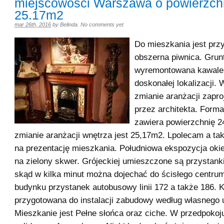
miejscowości Warszawa o powierzch
25.17m2
mar 26th, 2016
by
Belinda
.
No comments yet
Do mieszkania jest przy
obszerna piwnica. Grun
wyremontowana kawale
doskonałej lokalizacji.
zmianie aranżacji zapr
przez architekta. Forma
zawiera powierzchnię 2
zmianie aranżacji wnętrza jest 25,17m2. Lpolecam a t
na prezentację mieszkania. Południowa ekspozycja oki
na zielony skwer. Grójeckiej umieszczone są przystank
skąd w kilka minut można dojechać do ścisłego centrum
budynku przystanek autobusowy linii 172 a także 186. 
przygotowana do instalacji zabudowy według własnego 
Mieszkanie jest Pełne słońca oraz ciche. W przedpokoj