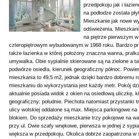
przedpokoju jak i łazi
na podłodze została pły
Mieszkanie jak nowe w
odświeżenia. Mieszkani
na piętrze pierwszym w
czteropiętrowym wybudowanym w 1968 roku. Bardzo prz
także łazienka w której położony znaczna wanna, pralka
umywalka. Obie sypialnie skierowane są na zielone a t
podwórze osiedla, kierunek geograficzny północ. Powie
mieszkania to 49,5 m2, jednak dzięki bardzo dobremu r
mieszkaniu do wykorzystania jest każdy metr. Pokój dz
aktualnie posiada widok z okien na osiedlową uliczkę, k
geograficzny: południe. Piechota natomiast przystanki
ulicy wolskiej oddalone są max. Miejsca parkingowe na 
blokiem. Do sprzedaży mieszkanie trzy pokojowe na wa
przy ul. Dwie szafy wnękowe, pierwsza w jednej z sypia
większa w przedpokoju. Okolica dobrze zaopatrzona w 