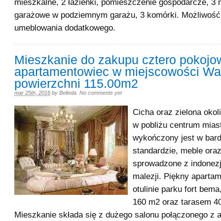
mieszkalne, 2 łazienki, pomieszczenie gospodarcze, 3 
garażowe w podziemnym garażu, 3 komórki. Możliwość
umeblowania dodatkowego.
Mieszkanie do zakupu cztero pokojo
apartamentowiec w miejscowości Wa
powierzchni 115.00m2
mar 25th, 2016
by
Belinda
.
No comments yet
Cicha oraz zielona okol
w pobliżu centrum mias
wykończony jest w bar
standardzie, meble ora
sprowadzone z indonezji
malezji. Piękny aparta
otulinie parku fort bem
160 m2 oraz tarasem 4
Mieszkanie składa się z dużego salonu połączonego z