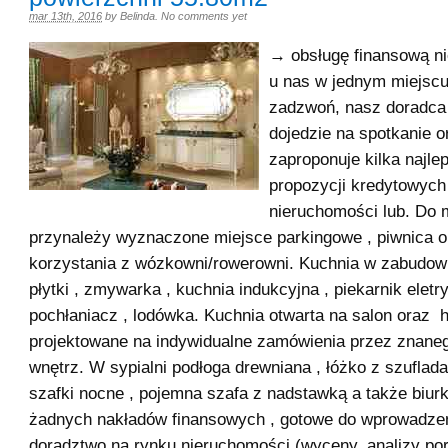
mar 13th, 2016
by
Belinda
.
No comments yet
→ obsługę finansową n
u nas w jednym miejsc
zadzwoń, nasz doradca
dojedzie na spotkanie o
zaproponuje kilka najle
propozycji kredytowych
nieruchomości lub. Do 
przynależy wyznaczone miejsce parkingowe , piwnica 
korzystania z wózkowni/rowerowni. Kuchnia w zabudowi
płytki , zmywarka , kuchnia indukcyjna , piekarnik eletr
pochłaniacz , lodówka. Kuchnia otwarta na salon oraz 
projektowane na indywidualne zamówienia przez znaneg
wnętrz. W sypialni podłoga drewniana , łóżko z szuflada
szafki nocne , pojemna szafa z nadstawką a także biu
żadnych nakładów finansowych , gotowe do wprowadze
doradztwo na rynku nieruchomości (wyceny, analizy p