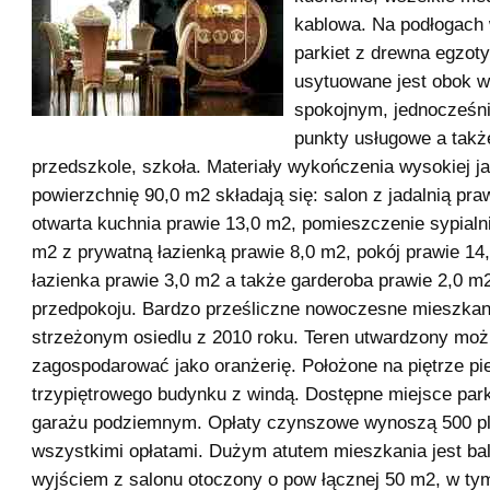
kablowa. Na podłogach 
parkiet z drewna egzot
usytuowane jest obok w
spokojnym, jednocześni
punkty usługowe a takż
przedszkole, szkoła. Materiały wykończenia wysokiej j
powierzchnię 90,0 m2 składają się: salon z jadalnią pra
otwarta kuchnia prawie 13,0 m2, pomieszczenie sypialn
m2 z prywatną łazienką prawie 8,0 m2, pokój prawie 14
łazienka prawie 3,0 m2 a także garderoba prawie 2,0 m
przedpokoju. Bardzo prześliczne nowoczesne mieszka
strzeżonym osiedlu z 2010 roku. Teren utwardzony moż
zagospodarować jako oranżerię. Położone na piętrze p
trzypiętrowego budynku z windą. Dostępne miejsce par
garażu podziemnym. Opłaty czynszowe wynoszą 500 pl
wszystkimi opłatami. Dużym atutem mieszkania jest ba
wyjściem z salonu otoczony o pow łącznej 50 m2, w ty