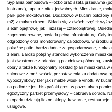
Sypialnia bambusowa – łóżko oraz szafa przesuwna (po
lustrzana), tapeta z nitek jedwabnych. Mieszkanie, mok
park pole mokotowskie. Dodatkowo w kuchni położony s
m2) z małym oknem. Składa się z dwóch części: wyższ
siedmiopiętrowej jak i niższej – czteropiętrowej. Osiedle
zagospodarowane, posiada pełną infrastrukturę. Cały ter
odgrodzony oraz monitorowany całodobowo, w środku 
pokaźne patio, bardzo ładnie zagospodarowane, z okaza
zieleni. Bardzo potężny standard wykończenia mieszka
jest dwustronne z orientacją południowo-północną, zawi
dobry a także funkcjonalny rozkład (plan mieszkania w 
salonowe z możliwością pozostawienia za dodatkową op
wypoczynkowy kler jak i meble włoskie vinotti. W kuchni
na podłodze jest hiszpański gres, w pozostałych pomie
egzotyczny parkiet przemysłowy – cabrueva dorada. Na
ekoparku działają liczne sklepy, kawiarnie, restauracje 
usługowe.