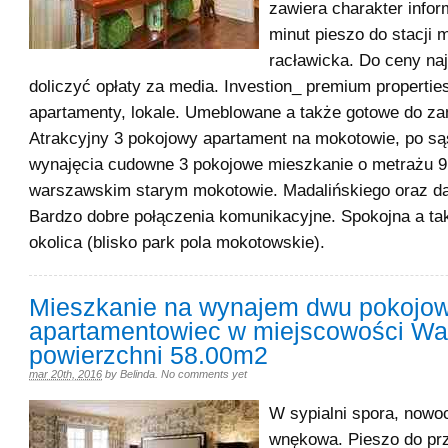
zawiera charakter infor
minut pieszo do stacji 
racławicka. Do ceny na
doliczyć opłaty za media. Investion_ premium propertie
apartamenty, lokale. Umeblowane a także gotowe do za
Atrakcyjny 3 pokojowy apartament na mokotowie, po są
wynajęcia cudowne 3 pokojowe mieszkanie o metrażu 
warszawskim starym mokotowie. Madalińskiego oraz dą
Bardzo dobre połączenia komunikacyjne. Spokojna a ta
okolica (blisko park pola mokotowskie).
Mieszkanie na wynajem dwu pokojo
apartamentowiec w miejscowości Wa
powierzchni 58.00m2
mar 20th, 2016
by
Belinda
.
No comments yet
W sypialni spora, nowo
wnękowa. Pieszo do pr