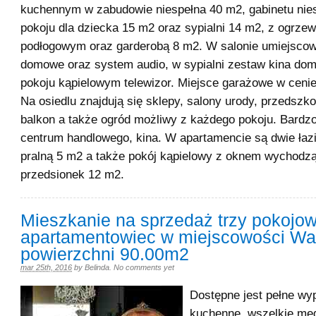
kuchennym w zabudowie niespełna 40 m2, gabinetu nie
pokoju dla dziecka 15 m2 oraz sypialni 14 m2, z ogrze
podłogowym oraz garderobą 8 m2. W salonie umiejscow
domowe oraz system audio, w sypialni zestaw kina do
pokoju kąpielowym telewizor. Miejsce garażowe w ceni
Na osiedlu znajdują się sklepy, salony urody, przedszko
balkon a także ogród możliwy z każdego pokoju. Bardz
centrum handlowego, kina. W apartamencie są dwie łazie
pralną 5 m2 a także pokój kąpielowy z oknem wychodz
przedsionek 12 m2.
Mieszkanie na sprzedaż trzy pokojo
apartamentowiec w miejscowości Wa
powierzchni 90.00m2
mar 25th, 2016
by
Belinda
.
No comments yet
Dostępne jest pełne wy
kuchenne, wszelkie medi