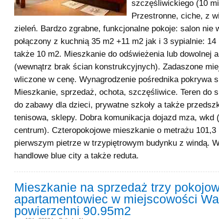
szczęśliwickiego (10 mi
Przestronne, ciche, z 
zieleń. Bardzo zgrabne, funkcjonalne pokoje: salon nie 
połączony z kuchnią 35 m2 +11 m2 jak i 3 sypialnie: 14
także 10 m2. Mieszkanie do odświeżenia lub dowolnej a
(wewnątrz brak ścian konstrukcyjnych). Zadaszone mie
wliczone w cenę. Wynagrodzenie pośrednika pokrywa s
Mieszkanie, sprzedaż, ochota, szczęśliwice. Teren do 
do zabawy dla dzieci, prywatne szkoły a także przedszk
tenisowa, sklepy. Dobra komunikacja dojazd mza, wkd 
centrum). Czteropokojowe mieszkanie o metrażu 101,3
pierwszym pietrze w trzypiętrowym budynku z windą. W
handlowe blue city a także reduta.
Mieszkanie na sprzedaż trzy pokojo
apartamentowiec w miejscowości Wa
powierzchni 90.95m2