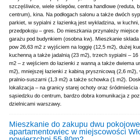
szczęśliwice, wiele sklepów, centra handlowe (reduta, b
centrum), kina. Na podłogach salonu a także dwóch sypi
parkiet, w sypialni z łazienką jest wykładzina, w kuchni,
przedpokoju – gres. Do mieszkania przynależy miejsce
garażu pod budynkiem (osobna kw). Mieszkanie składa 
pow 26,63 m2 z wyjściem na loggię (12,5 m2), dużej k
kuchenną a także jadalnią (23 m2), trzech sypialni – 16
m2 – z wejściem do łazienki z wanną a także dwiema 
m2), mniejszej łazienki z kabiną prysznicową (2,6 m2),
pralnio-suszarni (1,3 m2) a także schowka (1 m2). Dos
lokalizacja – na granicy starej ochoty oraz śródmieścia
sąsiedzku do centrum, bardzo dobra komunikacja z poz
dzielnicami warszawy.
Mieszkanie do zakupu dwu pokojowe
apartamentowiec w miejscowości Wł
powierzchni 55.80m2