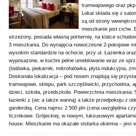
tramwajowego oraz pkp 
Lokal składa się z salo
są od strony wewnętrzn
mieszkanie jest ciche. 
strzeżony, posiada własną portiernię, na klatce schodow
3 mieszkania. Do wynajęcia nowoczesne 2-pokojowe mi
wysokim standardzie na ochocie, przy ul. Łazienka oraz
wyposażone, w kuchni pełne umeblowanie wraz ze spr
(lodówka, piekarnik, mikrofalówka, płyta indukcyjna, z
Doskonała lokalizacja – pod nosem znajdują się przyst
tramwajowe, sklepu, park szczęśliwicki, przychodnia, ap
dzieci, szkoła, przedszkole. Powierzchnia mieszkania: 
łazienki z (wc a także wanną) a także przedpokoju z od
garderobą. Cena najmu: 2 500 pln (cena uwzględnia czy
licznikowe. Grójeckiej, w nowym, luksusowym apartame
house. Mieszkanie ma okazałe stolarka okienna – jest 