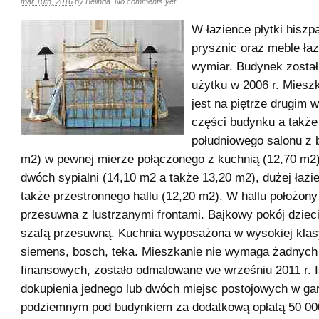
mar 10th, 2016
by
Belinda
.
No comments yet
W łazience płytki hiszp
prysznic oraz meble ła
wymiar. Budynek został
użytku w 2006 r. Mieszk
jest na piętrze drugim w
części budynku a także 
południowego salonu z 
m2) w pewnej mierze połączonego z kuchnią (12,70 m2)
dwóch sypialni (14,10 m2 a także 13,20 m2), dużej łazie
także przestronnego hallu (12,20 m2). W hallu położony
przesuwna z lustrzanymi frontami. Bajkowy pokój dziec
szafą przesuwną. Kuchnia wyposażona w wysokiej klas
siemens, bosch, teka. Mieszkanie nie wymaga żadnych
finansowych, zostało odmalowane we wrześniu 2011 r. I
dokupienia jednego lub dwóch miejsc postojowych w ga
podziemnym pod budynkiem za dodatkową opłatą 50 000