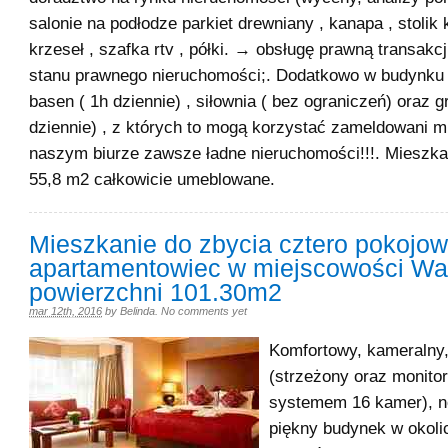
salonie na podłodze parkiet drewniany , kanapa , stolik 
krzeseł , szafka rtv , półki. → obsługę prawną transakcj
stanu prawnego nieruchomości;. Dodatkowo w budynku 
basen ( 1h dziennie) , siłownia ( bez ograniczeń) oraz g
dziennie) , z których to mogą korzystać zameldowani 
naszym biurze zawsze ładne nieruchomości!!!. Mieszka
55,8 m2 całkowicie umeblowane.
Mieszkanie do zbycia cztero pokojo
apartamentowiec w miejscowości Wa
powierzchni 101.30m2
mar 12th, 2016
by
Belinda
.
No comments yet
Komfortowy, kameralny
(strzeżony oraz monito
systemem 16 kamer), 
piękny budynek w okoli