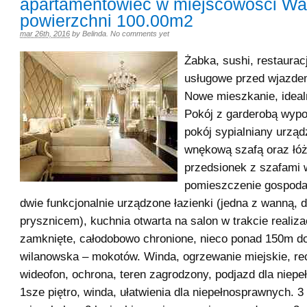
apartamentowiec w miejscowości Wa
powierzchni 100.00m2
mar 26th, 2016
by
Belinda
.
No comments yet
Żabka, sushi, restauracj
usługowe przed wjazdem
Nowe mieszkanie, ideal
Pokój z garderobą wypo
pokój sypialniany urzą
wnękową szafą oraz łó
przedsionek z szafami
pomieszczenie gospoda
dwie funkcjonalnie urządzone łazienki (jedna z wanną, 
prysznicem), kuchnia otwarta na salon w trakcie realizac
zamknięte, całodobowo chronione, nieco ponad 150m d
wilanowska – mokotów. Winda, ogrzewanie miejskie, re
wideofon, ochrona, teren zagrodzony, podjazd dla niep
1sze piętro, winda, ułatwienia dla niepełnosprawnych. 