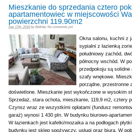
Mieszkanie do sprzedania cztero po
apartamentowiec w miejscowości Wa
powierzchni 119.90m2
mar 17th, 2016
by
Belinda
.
No comments yet
Okna salonu, kuchni z j
sypialni z łazienką zor
południowy zachód, dwó
północny wschód. W po
przedpokoju są solidne
szafy wnękowe. Mieszka
porządne, przestronne 
doświetlone. Mieszkanie jest wykończone w wysokim st
Sprzedaż, stara ochota, mieszkanie, 119,9 m2, cztery p
Czynsz wraz ze wszystkimi opłatami (fundusz remontow
garaż) wynosi 1 430 pln. W budynku biurowo-apartamen
W łazienkach jest kafelki/mozaika a na podłogach płyt
budynku jest sklep spożywczy, usługi oraz biura. W pob