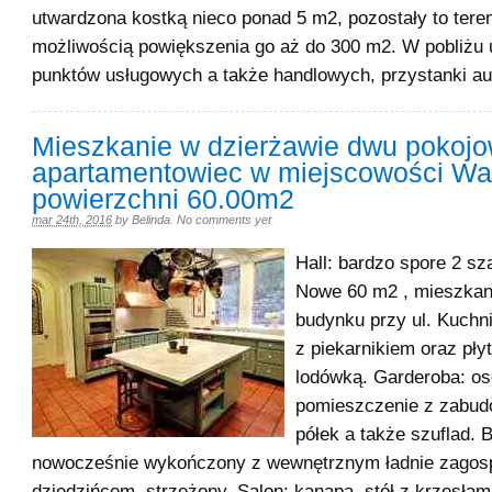
utwardzona kostką nieco ponad 5 m2, pozostały to teren
możliwością powiększenia go aż do 300 m2. W pobliżu 
punktów usługowych a także handlowych, przystanki a
Mieszkanie w dzierżawie dwu pokoj
apartamentowiec w miejscowości Wa
powierzchni 60.00m2
mar 24th, 2016
by
Belinda
.
No comments yet
Hall: bardzo spore 2 s
Nowe 60 m2 , mieszka
budynku przy ul. Kuchn
z piekarnikiem oraz pły
lodówką. Garderoba: o
pomieszczenie z zabud
półek a także szuflad.
nowocześnie wykończony z wewnętrznym ładnie zago
dziedzińcem, strzeżony. Salon: kanapa, stół z krzesłam