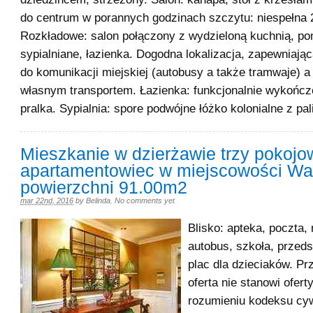
do centrum w porannych godzinach szczytu: niespełna 
Rozkładowe: salon połączony z wydzieloną kuchnią, p
sypialniane, łazienka. Dogodna lokalizacja, zapewniają
do komunikacji miejskiej (autobusy a także tramwaje) a
własnym transportem. Łazienka: funkcjonalnie wykończ
pralka. Sypialnia: spore podwójne łóżko kolonialne z pal
Mieszkanie w dzierżawie trzy pokojo
apartamentowiec w miejscowości Wa
powierzchni 91.00m2
mar 22nd, 2016
by
Belinda
.
No comments yet
Blisko: apteka, poczta,
autobus, szkoła, przeds
plac dla dzieciaków. P
oferta nie stanowi ofer
rozumieniu kodeksu cyw