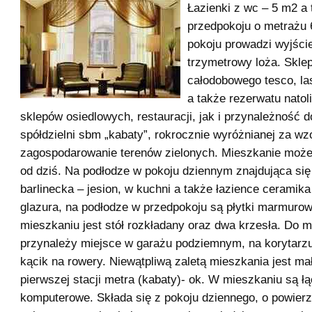
Łazienki z wc – 5 m2 a
przedpokoju o metrażu 
pokoju prowadzi wyjści
trzymetrowy loża. Skle
całodobowego tesco, la
a także rezerwatu natol
sklepów osiedlowych, restauracji, jak i przynależność 
spółdzielni sbm „kabaty”, rokrocznie wyróżnianej za w
zagospodarowanie terenów zielonych. Mieszkanie może
od dziś. Na podłodze w pokoju dziennym znajdująca się
barlinecka – jesion, w kuchni a także łazience ceramika
glazura, na podłodze w przedpokoju są płytki marmuro
mieszkaniu jest stół rozkładany oraz dwa krzesła. Do 
przynależy miejsce w garażu podziemnym, na korytarz
kącik na rowery. Niewątpliwą zaletą mieszkania jest ma
pierwszej stacji metra (kabaty)- ok. W mieszkaniu są łą
komputerowe. Składa się z pokoju dziennego, o powier