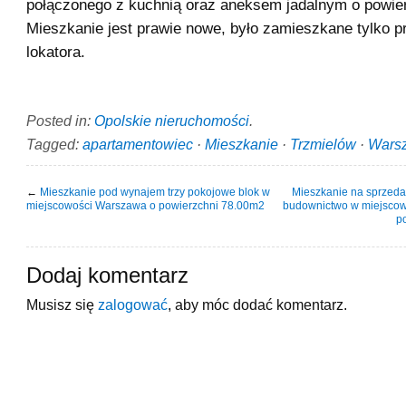
połączonego z kuchnią oraz aneksem jadalnym o powier
Mieszkanie jest prawie nowe, było zamieszkane tylko p
lokatora.
Posted in:
Opolskie nieruchomości
.
Tagged:
apartamentowiec
·
Mieszkanie
·
Trzmielów
·
Wars
←
Mieszkanie pod wynajem trzy pokojowe blok w
Mieszkanie na sprzed
miejscowości Warszawa o powierzchni 78.00m2
budownictwo w miejscow
p
Dodaj komentarz
Musisz się
zalogować
, aby móc dodać komentarz.