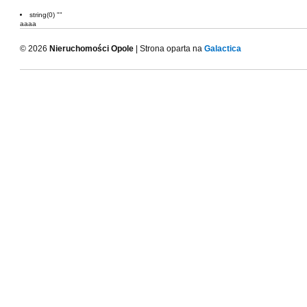
string(0) ""
aaaa
© 2026
Nieruchomości Opole
| Strona oparta na
Galactica