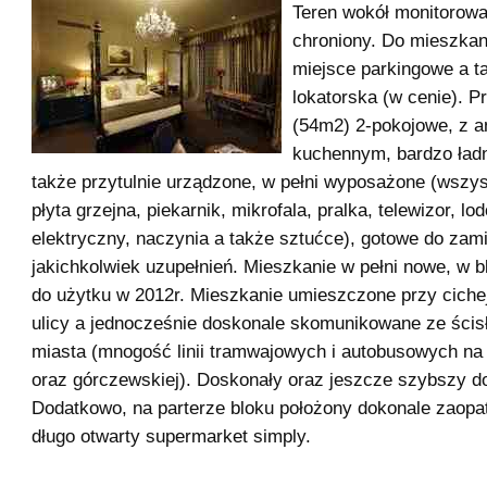
Teren wokół monitorow
chroniony. Do mieszkan
miejsce parkingowe a 
lokatorska (w cenie). P
(54m2) 2-pokojowe, z 
kuchennym, bardzo ładni
także przytulnie urządzone, w pełni wyposażone (wszys
płyta grzejna, piekarnik, mikrofala, pralka, telewizor, lo
elektryczny, naczynia a także sztućce), gotowe do zam
jakichkolwiek uzupełnień. Mieszkanie w pełni nowe, w 
do użytku w 2012r. Mieszkanie umieszczone przy cichej
ulicy a jednocześnie doskonale skomunikowane ze ści
miasta (mnogość linii tramwajowych i autobusowych na 
oraz górczewskiej). Doskonały oraz jeszcze szybszy d
Dodatkowo, na parterze bloku położony dokonale zaopa
długo otwarty supermarket simply.