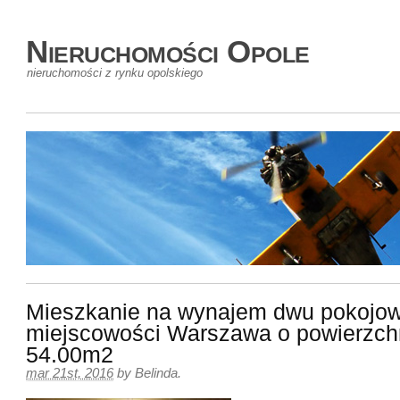
Nieruchomości Opole
nieruchomości z rynku opolskiego
Mieszkanie na wynajem dwu pokojo
miejscowości Warszawa o powierzch
54.00m2
mar 21st, 2016
by
Belinda
.