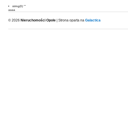
string(0) ""
aaaa
© 2026
Nieruchomości Opole
| Strona oparta na
Galactica