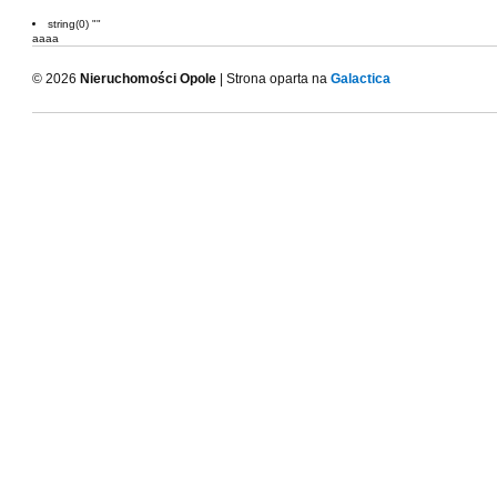
string(0) ""
aaaa
© 2026
Nieruchomości Opole
| Strona oparta na
Galactica