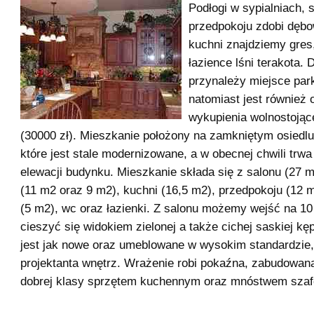
Podłogi w sypialniach, 
przedpokoju zdobi dębo
kuchni znajdziemy gres
łazience lśni terakota.
przynależy miejsce par
natomiast jest również 
wykupienia wolnostojąc
(30000 zł). Mieszkanie położony na zamkniętym osiedlu
które jest stale modernizowane, a w obecnej chwili trw
elewacji budynku. Mieszkanie składa się z salonu (27 m2
(11 m2 oraz 9 m2), kuchni (16,5 m2), przedpokoju (12 
(5 m2), wc oraz łazienki. Z salonu możemy wejść na 10
cieszyć się widokiem zielonej a także cichej saskiej kę
jest jak nowe oraz umeblowane w wysokim standardzie,
projektanta wnętrz. Wrażenie robi pokaźna, zabudowana
dobrej klasy sprzętem kuchennym oraz mnóstwem szaf