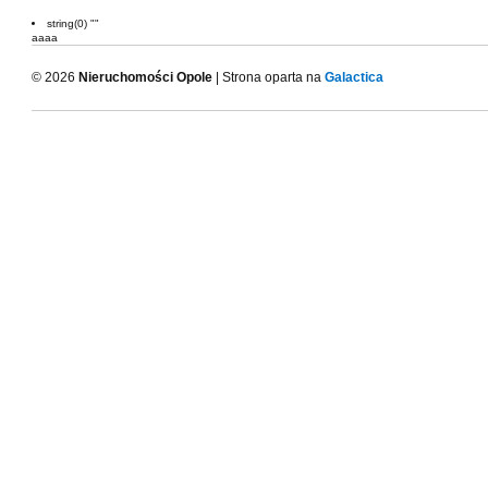
string(0) ""
aaaa
© 2026
Nieruchomości Opole
| Strona oparta na
Galactica