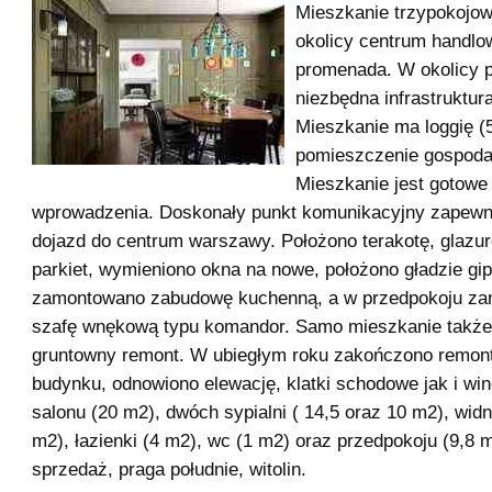
Mieszkanie trzypokojow
okolicy centrum handl
promenada. W okolicy 
niezbędna infrastruktur
Mieszkanie ma loggię (
pomieszczenie gospoda
Mieszkanie jest gotowe
wprowadzenia. Doskonały punkt komunikacyjny zapewn
dojazd do centrum warszawy. Położono terakotę, glazu
parkiet, wymieniono okna na nowe, położono gładzie gi
zamontowano zabudowę kuchenną, a w przedpokoju z
szafę wnękową typu komandor. Samo mieszkanie także
gruntowny remont. W ubiegłym roku zakończono remont
budynku, odnowiono elewację, klatki schodowe jak i win
salonu (20 m2), dwóch sypialni ( 14,5 oraz 10 m2), widn
m2), łazienki (4 m2), wc (1 m2) oraz przedpokoju (9,8 
sprzedaż, praga południe, witolin.