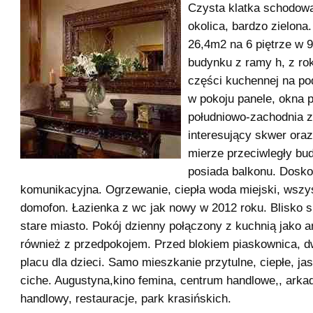
Czysta klatka schodow
okolica, bardzo zielona
26,4m2 na 6 piętrze w 
budynku z ramy h, z ro
części kuchennej na po
w pokoju panele, okna 
południowo-zachodnia 
interesujący skwer ora
mierze przeciwległy bud
posiada balkonu. Doskon
komunikacyjna. Ogrzewanie, ciepła woda miejski, wszy
domofon. Łazienka z wc jak nowy w 2012 roku. Blisko 
stare miasto. Pokój dzienny połączony z kuchnią jako 
również z przedpokojem. Przed blokiem piaskownica, d
placu dla dzieci. Samo mieszkanie przytulne, ciepłe, ja
ciche. Augustyna,kino femina, centrum handlowe,, arkadi
handlowy, restauracje, park krasińskich.