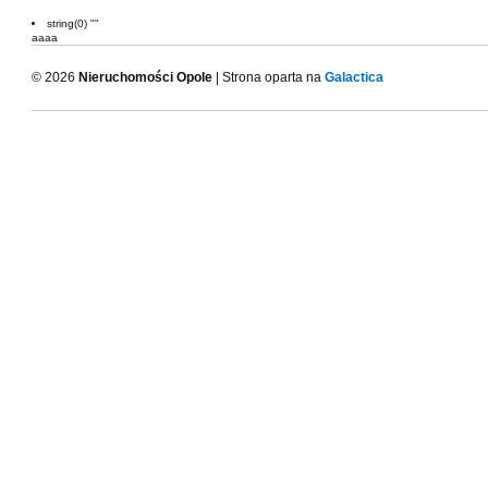
string(0) ""
aaaa
© 2026
Nieruchomości Opole
| Strona oparta na
Galactica