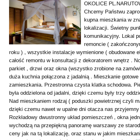
OKOLICE PL.NARUTOWI
Chcemy Państwu zapro
kupna mieszkania w zn
lokalizacji. Świetny pun
komunikacyjny. Lokal p
remoncie ( zakończony
roku ) , wszystkie instalacje wymienione ( obudowane e
całość remontu w konsultacji z dekoratorem wnętrz . 
parkiet , drzwi oraz okna (wszystko zrobione na zamów
duża kuchnia połączona z jadalnią . Mieszkanie gotowe
zamieszkania. Przestronna czysta klatka schodowa. Pi
była oddzielona od jadalni, dzięki czemu były trzy oddzi
Nad mieszkaniem rodzaj ( poduszki powietrznej czyli ma
dzięki czemu nawet w upalne dni otacza nas przyjemny 
Rozkładowy dwustronny układ pomieszczeń , okna jedne
wychodzą na przepiękną panoramę warszawy ze starodr
ceny jak na tą lokalizację, oraz stanu w jakim mieszkan