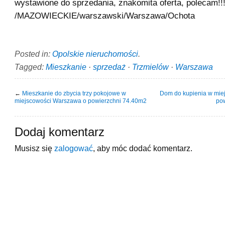
wystawione do sprzedania, znakomita oferta, polecam!!
/MAZOWIECKIE/warszawski/Warszawa/Ochota
Posted in:
Opolskie nieruchomości
.
Tagged:
Mieszkanie
·
sprzedaż
·
Trzmielów
·
Warszawa
←
Mieszkanie do zbycia trzy pokojowe w
Dom do kupienia w mie
miejscowości Warszawa o powierzchni 74.40m2
po
Dodaj komentarz
Musisz się
zalogować
, aby móc dodać komentarz.