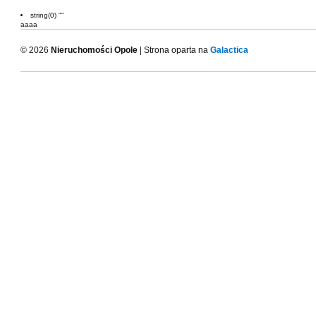
string(0) ""
aaaa
© 2026
Nieruchomości Opole
| Strona oparta na
Galactica