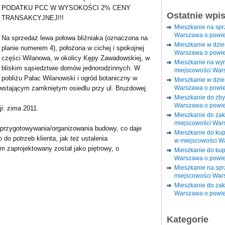
PODATKU PCC W WYSOKOŚCI 2% CENY
Ostatnie wpi
TRANSAKCYJNEJ!!!
Mieszkanie na sp
Warszawa o powie
Na sprzedaż lewa połowa bliźniaka (oznaczona na
Mieszkanie w dzi
planie numerem 4), położona w cichej i spokojnej
Warszawa o powie
części Wilanowa, w okolicy Kępy Zawadowskiej, w
Mieszkanie na wy
bliskim sąsiedztwie domów jednorodzinnych. W
miejscowości War
pobliżu Pałac Wilanowski i ogród botaniczny w
Mieszkanie w dzie
Warszawa o powie
wstającym zamkniętym osiedlu przy ul. Bruzdowej.
Mieszkanie do zby
Warszawa o powie
i: zima 2011.
Mieszkanie do za
miejscowości War
e przygotowywania/organizowania budowy, co daje
Mieszkanie do ku
do potrzeb klienta, jak też ustalenia
w miejscowości W
 zaprojektowany został jako piętrowy, o
Mieszkanie do kup
Warszawa o powie
Mieszkanie na spr
miejscowości War
Mieszkanie do zak
Warszawa o powie
Kategorie