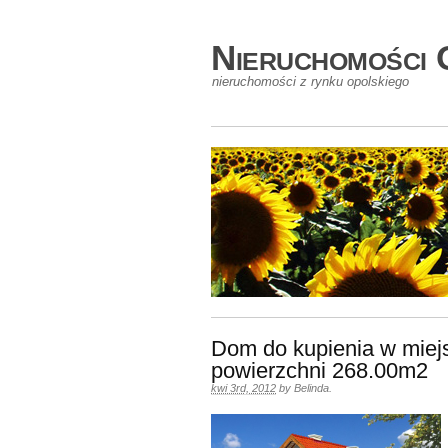
Nieruchomości 
nieruchomości z rynku opolskiego
Dom do kupienia w mie
powierzchni 268.00m2
kwi 3rd, 2012
by
Belinda
.