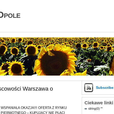
Opole
jscowości Warszawa o
Subscrib
Ciekawe linki
WSPANIAŁA OKAZJA!!! OFERTA Z RYNKU
string(0) ""
PIERWOTNEGO – KUPUJĄCY NIE PŁACI