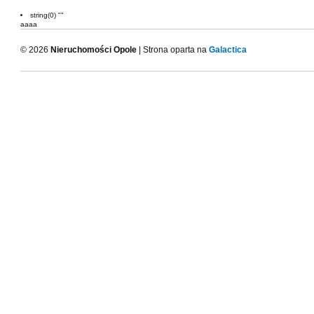
string(0) ""
aaaa
© 2026
Nieruchomości Opole
| Strona oparta na
Galactica