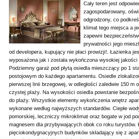
Cały teren jest odpowie
zagospodarowany, oświ
odgrodzony, co podkreś
klimat tego miejsca a j
zapewni bezpieczeństw
prywatności jego miesz
od developera, kupujący nie płaci prowizji!. Łazienka jes
wyposażona jak i została wykończona wysokiej jakości 
Podziemny garaż pod płytą osiedla mieszczący po 1 st
postojowym do każdego apartamentu. Osiedle zlokalizo
pierwszej linii brzegowej, w odległości zaledwie 150 m o
czystej plaży. Na wysokości osiedla powstanie bezpośr
do plaży. Wszystkie elementy wykończenia wnętrz apar
wykonane według najwyższych standardów. Ciepłe wody
pomorskiej, leczniczy mikroklimat oraz bogate w jod po
magnesem dla przybywających obok co roku turystów.
pięciokondygnacyjnych budynków składający się z apa