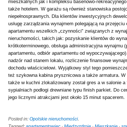
mieszkalnych jak i kompleksu basenowo-rekreacyjnego
także hotelem. W garażu są również stanowiska postoj
niepełnosprawnych. Dla klientów inwestycyjnych dewel
usługę zarządzania wynajmem polegającą na przejęciu o
apartamentu wszelkich „czynności” związanych z wyna
nieruchomości, takich jak: pozyskanie klientów do wyn
krótkoterminowego, obsługa administracyjna wynajmu (
apartamentu, odbiór apartamentu od wypoczywającego)
nadzór nad stanem lokalu, rozliczenie finansowe wynaj
dochodu właścicielowi. Wyjątkowy styl tego pomieszcz
też szykowna kabina prysznicowa a także armatura. W 
także w kuchni zlokalizowany został gres a w salonie a
sypialniach podłogi drewniane typu finish parkiet. Do c
jego licznymi atrakcjami jest około 15 minut spacerem.
Posted in:
Opolskie nieruchomości
.
Tagged:
apartamentowiec
·
Międzyzdroje
·
Mieszkanie
·
sp