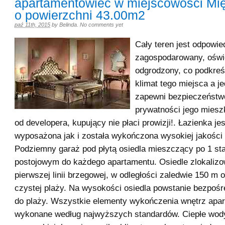
apartamentowiec w miejscowości Mi
o powierzchni 43.00m2
paź 11th, 2015
by
Belinda
.
No comments yet
Cały teren jest odpowie
zagospodarowany, oświ
odgrodzony, co podkreś
klimat tego miejsca a j
zapewni bezpieczeństw
prywatności jego miesz
od developera, kupujący nie płaci prowizji!. Łazienka jes
wyposażona jak i została wykończona wysokiej jakości 
Podziemny garaż pod płytą osiedla mieszczący po 1 st
postojowym do każdego apartamentu. Osiedle zlokalizo
pierwszej linii brzegowej, w odległości zaledwie 150 m o
czystej plaży. Na wysokości osiedla powstanie bezpośr
do plaży. Wszystkie elementy wykończenia wnętrz apar
wykonane według najwyższych standardów. Ciepłe wody