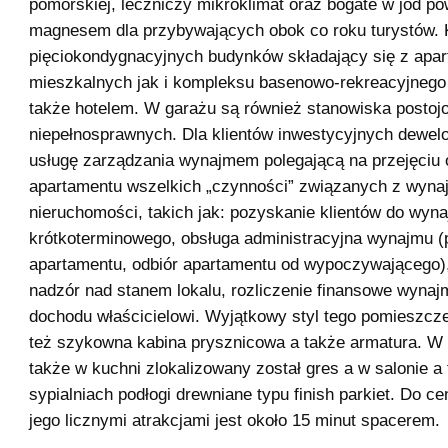
pomorskiej, leczniczy mikroklimat oraz bogate w jod po
magnesem dla przybywających obok co roku turystów.
pięciokondygnacyjnych budynków składający się z apa
mieszkalnych jak i kompleksu basenowo-rekreacyjnego
także hotelem. W garażu są również stanowiska postoj
niepełnosprawnych. Dla klientów inwestycyjnych dewel
usługę zarządzania wynajmem polegającą na przejęciu o
apartamentu wszelkich „czynności” związanych z wyna
nieruchomości, takich jak: pozyskanie klientów do wyn
krótkoterminowego, obsługa administracyjna wynajmu (
apartamentu, odbiór apartamentu od wypoczywającego)
nadzór nad stanem lokalu, rozliczenie finansowe wynaj
dochodu właścicielowi. Wyjątkowy styl tego pomieszcz
też szykowna kabina prysznicowa a także armatura. W 
także w kuchni zlokalizowany został gres a w salonie a
sypialniach podłogi drewniane typu finish parkiet. Do c
jego licznymi atrakcjami jest około 15 minut spacerem.