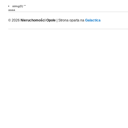
string(0) ""
aaaa
© 2026
Nieruchomości Opole
| Strona oparta na
Galactica