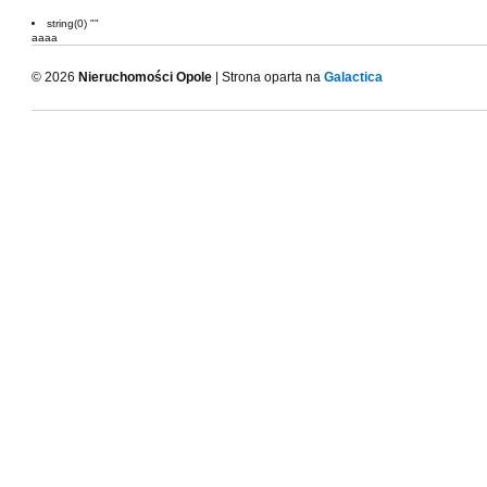
string(0) ""
aaaa
© 2026
Nieruchomości Opole
| Strona oparta na
Galactica