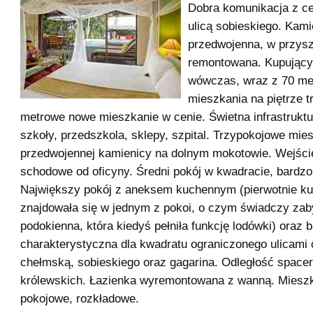
Dobra komunikacja z c
ulicą sobieskiego. Kami
przedwojenna, w przysz
remontowana. Kupujący
wówczas, wraz z 70 me
mieszkania na piętrze t
metrowe nowe mieszkanie w cenie. Świetna infrastruktu
szkoły, przedszkola, sklepy, szpital. Trzypokojowe mie
przedwojennej kamienicy na dolnym mokotowie. Wejście
schodowe od oficyny. Średni pokój w kwadracie, bardzo
Największy pokój z aneksem kuchennym (pierwotnie ku
znajdowała się w jednym z pokoi, o czym świadczy za
podokienna, która kiedyś pełniła funkcję lodówki) oraz
charakterystyczna dla kwadratu ograniczonego ulicami
chełmską, sobieskiego oraz gagarina. Odległość spacer
królewskich. Łazienka wyremontowana z wanną. Mieszk
pokojowe, rozkładowe.