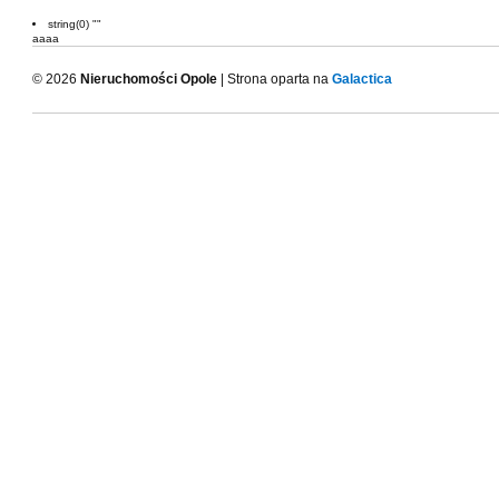
string(0) ""
aaaa
© 2026
Nieruchomości Opole
| Strona oparta na
Galactica