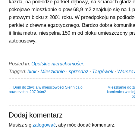
każda, na podłodze parkiet dębowy, na ścianach gładzie
pokojowe mieszkanie o pow 68,9 m2 znajduje się na 1 p
piętowym bloku z 2001 roku. W przedpokoju na podłod
parkiet z drewna egzotycznego. Bardzo dobra komunika
ii linia metra, niespełna 150 m od bloku umieszczony p
autobusowy.
Posted in:
Opolskie nieruchomości
.
Tagged:
blok
·
Mieszkanie
·
sprzedaż
·
Targówek
·
Warsza
←
Dom do zbycia w miejscowości Siennica o
Mieszkanie do z
powierzchni 207.04m2
kamienica w mie
p
Dodaj komentarz
Musisz się
zalogować
, aby móc dodać komentarz.