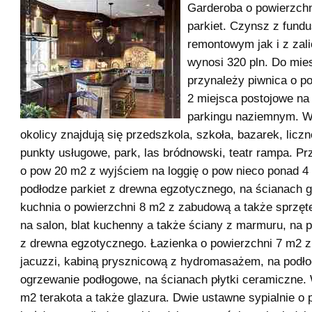
Garderoba o powierzchn
parkiet. Czynsz z fund
remontowym jak i z zal
wynosi 320 pln. Do mie
przynależy piwnica o p
2 miejsca postojowe n
parkingu naziemnym. W 
okolicy znajdują się przedszkola, szkoła, bazarek, licz
punkty usługowe, park, las bródnowski, teatr rampa. Pr
o pow 20 m2 z wyjściem na loggię o pow nieco ponad 4
podłodze parkiet z drewna egzotycznego, na ścianach g
kuchnia o powierzchni 8 m2 z zabudową a także sprzęt
na salon, blat kuchenny a także ściany z marmuru, na p
z drewna egzotycznego. Łazienka o powierzchni 7 m2 
jacuzzi, kabiną prysznicową z hydromasażem, na podło
ogrzewanie podłogowe, na ścianach płytki ceramiczne.
m2 terakota a także glazura. Dwie ustawne sypialnie o