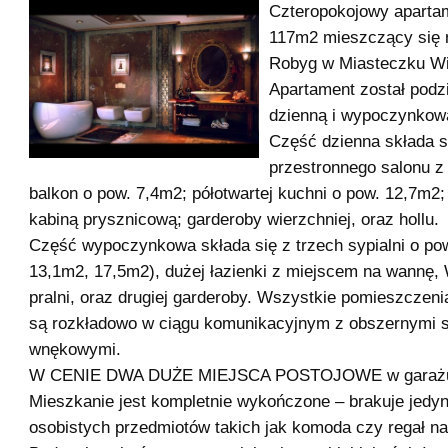
Czteropokojowy aparta
117m2 mieszczący się n
Robyg w Miasteczku Wi
Apartament został podz
dzienną i wypoczynkow
Część dzienna składa s
przestronnego salonu z
balkon o pow. 7,4m2; półotwartej kuchni o pow. 12,7m2; 
kabiną prysznicową; garderoby wierzchniej, oraz hollu.
Część wypoczynkowa składa się z trzech sypialni o pow
13,1m2, 17,5m2), dużej łazienki z miejscem na wannę, 
pralni, oraz drugiej garderoby. Wszystkie pomieszczen
są rozkładowo w ciągu komunikacyjnym z obszernymi 
wnękowymi.
W CENIE DWA DUŻE MIEJSCA POSTOJOWE w garażu
Mieszkanie jest kompletnie wykończone – brakuje jedy
osobistych przedmiotów takich jak komoda czy regał na