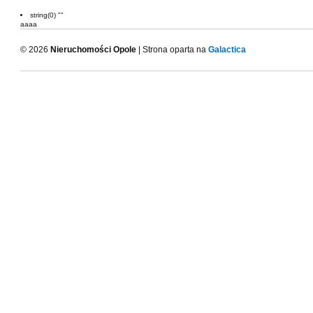
string(0) ""
aaaa
© 2026
Nieruchomości Opole
| Strona oparta na
Galactica