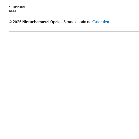
string(0) ""
aaaa
© 2026
Nieruchomości Opole
| Strona oparta na
Galactica