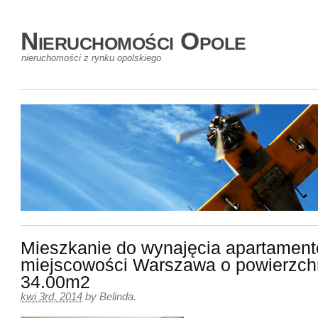
Nieruchomości Opole
nieruchomości z rynku opolskiego
Mieszkanie do wynajęcia apartamen
miejscowości Warszawa o powierzch
34.00m2
kwi 3rd, 2014
by
Belinda
.