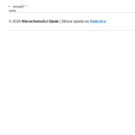
string(0) ""
aaaa
© 2026
Nieruchomości Opole
| Strona oparta na
Galactica