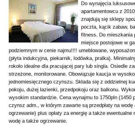
Do wynajęcia luksusow
apartamentowcu z 2010r
znajdują się sklepy sp
poczta, kącik zabaw, ba
fitness. Do mieszkania
miejsce postojowe w ga
podziemnym w cenie najmu!!!! umeblowane, wyposażon
(płyta indukcyjna, piekarnik, lodówka, pralka). Minimal
rokoło idealne dla pracującej pary lub singla. Osiedle z
strzeżone, monitorowane. Obowiązuje kaucja w wysoko
jednomiesięcznego czynszu. Składa się z oddzielnej ku
pokoju, dużej łazienki, przedpokoju oraz balkonu. Wyk
wysokim standardzie. Cena wynajmu to 1750pln (1450 p
czynsz adm., w którym zawarte są przedpłaty na wodę 
ogrzewanie) plus opłaty za energię a także ewentualne
wodę a także ogrzewanie.