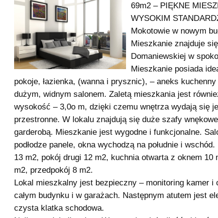
69m2 – PIĘKNE MIES
WYSOKIM STANDARDZ
Mokotowie w nowym bu
Mieszkanie znajduje się
Domaniewskiej w spokoj
Mieszkanie posiada idea
pokoje, łazienka, (wanna i prysznic), – aneks kuchenny
dużym, widnym salonem. Zaletą mieszkania jest równie
wysokość – 3,0o m, dzięki czemu wnętrza wydają się je
przestronne. W lokalu znajdują się duże szafy wnękowe
garderobą. Mieszkanie jest wygodne i funkcjonalne. Sal
podłodze panele, okna wychodzą na południe i wschód.
13 m2, pokój drugi 12 m2, kuchnia otwarta z oknem 10 
m2, przedpokój 8 m2.
Lokal mieszkalny jest bezpieczny – monitoring kamer i
całym budynku i w garażach. Następnym atutem jest el
czysta klatka schodowa.