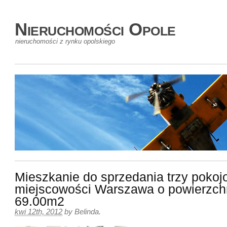
Nieruchomości Opole
nieruchomości z rynku opolskiego
Mieszkanie do sprzedania trzy poko
miejscowości Warszawa o powierzch
69.00m2
kwi 12th, 2012
by
Belinda
.