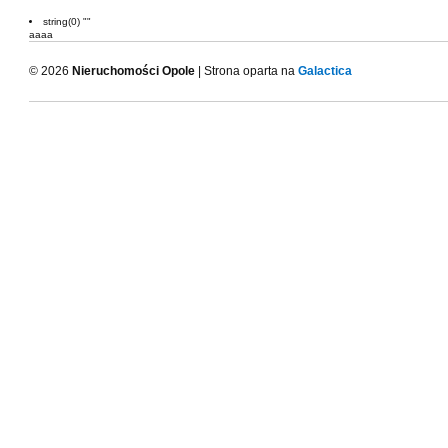
string(0) ""
aaaa
© 2026
Nieruchomości Opole
| Strona oparta na
Galactica