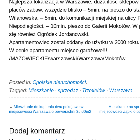
Najlepsza lokalizacja w Warszawie, duża ilość sklepów 
placów zabaw, wszędzie blisko – 5min. na pieszo do sta
Wilanowska, – 5min. do komunikacji miejskiej na ulicy 
Niepodległości, – 10min. pieszo do Galerii Mokotów, W 
się również Ogródek Jordanowski.
Apartamentowiec został oddany do użytku w 2000 roku.
W cenie apartamentu miejsce garażowe!!!
/MAZOWIECKIE/warszawski/Warszawa/Mokotów
Posted in:
Opolskie nieruchomości
.
Tagged:
Mieszkanie
·
sprzedaż
·
Trzmielów
·
Warszawa
←
Mieszkanie do kupienia dwu pokojowe w
Mieszkanie na spr
miejscowości Warszawa o powierzchni 35.00m2
miejscowości Ząbki o p
Dodaj komentarz