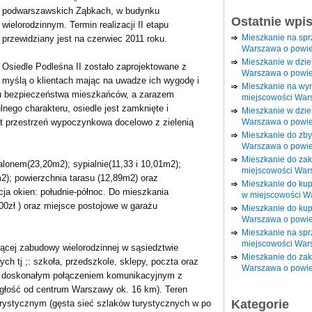
podwarszawskich Ząbkach, w budynku
Ostatnie wpi
wielorodzinnym. Termin realizacji II etapu
Mieszkanie na sp
przewidziany jest na czerwiec 2011 roku.
Warszawa o powie
Mieszkanie w dzi
Osiedle Podleśna II zostało zaprojektowane z
Warszawa o powie
myślą o klientach mając na uwadze ich wygodę i
Mieszkanie na wy
du bezpieczeństwa mieszkańców, a zarazem
miejscowości War
lnego charakteru, osiedle jest zamknięte i
Mieszkanie w dzie
Warszawa o powie
est przestrzeń wypoczynkowa docelowo z zielenią
Mieszkanie do zby
Warszawa o powie
Mieszkanie do za
onem(23,20m2); sypialnie(11,33 i 10,01m2);
miejscowości War
2); powierzchnia tarasu (12,89m2) oraz
Mieszkanie do ku
ja okien: południe-północ. Do mieszkania
w miejscowości W
00zł ) oraz miejsce postojowe w garażu
Mieszkanie do kup
Warszawa o powie
Mieszkanie na spr
miejscowości War
jącej zabudowy wielorodzinnej w sąsiedztwie
Mieszkanie do zak
h tj ;: szkoła, przedszkole, sklepy, poczta oraz
Warszawa o powie
 z doskonałym połączeniem komunikacyjnym z
ległość od centrum Warszawy ok. 16 km). Teren
Kategorie
urystycznym (gęsta sieć szlaków turystycznych w po