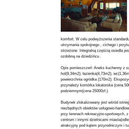
komfort. W celu podwyższenia standar
utrzymania spokojnego , cichego i przytu
strzeżone. Integralną częścią osiedla j
ozdobną na dziedzińcu .
Opis pomieszczeń: Aneks kuchenny z sal
hol(9,34m2); łazienka(4,73m2); wc(1,36m
powierzchnia ogródka (170m2). Ekspozyc
przynależy komórka lokatorska (cena 50
podziemnym(cena 25000zł.).
Budynek zlokalizowany jest wśród istnie
niezbędnych obiektów usługowo-handlowyc
przy terenach rekreacyjno-sportowych,
centrum i innymi dzielnicami miasta(od
atrakcyjny pod kątem przyrodniczym i t