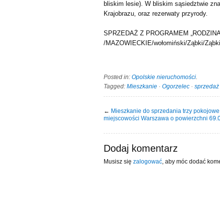
bliskim lesie). W bliskim sąsiedztwie z
Krajobrazu, oraz rezerwaty przyrody.
SPRZEDAŻ Z PROGRAMEM „RODZINA
/MAZOWIECKIE/wołomiński/Ząbki/Ząbk
Posted in:
Opolskie nieruchomości
.
Tagged:
Mieszkanie
·
Ogorzelec
·
sprzedaż
←
Mieszkanie do sprzedania trzy pokojowe
miejscowości Warszawa o powierzchni 69
Dodaj komentarz
Musisz się
zalogować
, aby móc dodać kome