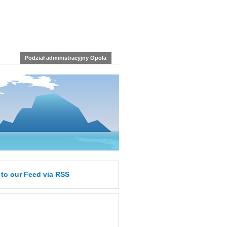
Podział administracyjny Opola
e
to our Feed
via RSS