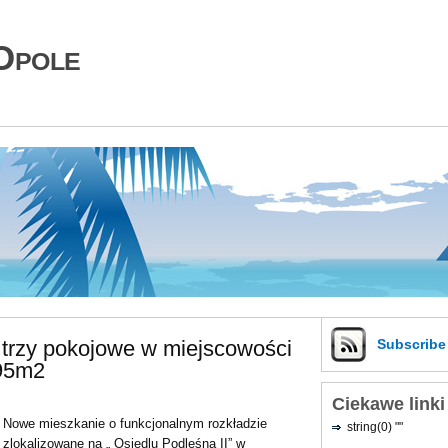
Opole
 trzy pokojowe w miejscowości
Subscrib
.95m2
Ciekawe linki
Nowe mieszkanie o funkcjonalnym rozkładzie
string(0) ""
zlokalizowane na „ Osiedlu Podleśna II” w