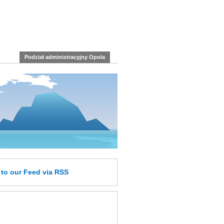
Podział administracyjny Opola
e
to our Feed
via RSS