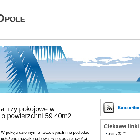
Opole
a trzy pokojowe w
Subscrib
 o powierzchni 59.40m2
Ciekawe linki
W pokoju dziennym a także sypialni na podłodze
string(0) ""
położono mozaikę dębową, w pozostałej części