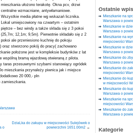
mieszkania ułożono terakotę. Okna pcv, drzwi
Ostatnie wpi
centralne wzmacniane, antywłamaniowe.
Mieszkanie na sp
Wszystkie media płatne wg wskazań licznika.
Warszawa o powie
Lokal umiejscowiony na czwartym – ostatnim
Mieszkanie w dzi
piętrze – bez windy a także składa się z 3 pokoi
Warszawa o powie
(25,7m; 12,1m; 9,5m). Pierwotnie składało się z 2
Mieszkanie na wy
pokoi ale przeniesiono kuchnię do pokoju
miejscowości War
 oraz stworzono pokój do pracy( zachowano
Mieszkanie w dzie
Warszawa o powie
zkanie położone jest w kompleksie budynków z lat
Mieszkanie do zby
e wspólną bramą wjazdową otwieraną z pilota.
Warszawa o powie
y taras przesuwnymi szybami stanowiący ogródek
Mieszkanie do za
Do mieszkania przynależy piwnica jak i miejsce
miejscowości War
dodatkowo 20 000,- pln
Mieszkanie do ku
o zamieszkania.
w miejscowości W
Mieszkanie do kup
Warszawa o powie
Mieszkanie na spr
miejscowości War
Warszawa
Mieszkanie do zak
Warszawa o powie
DziaLka do zakupu w miejscowości Sulejówek o
a o
powierzchni 1651.00m2
→
Kategorie