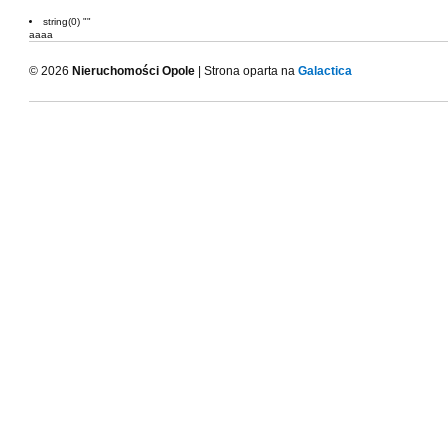
string(0) ""
aaaa
© 2026
Nieruchomości Opole
| Strona oparta na
Galactica