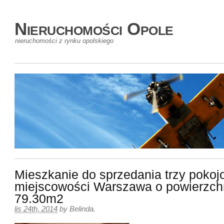
Nieruchomości Opole
nieruchomości z rynku opolskiego
Mieszkanie do sprzedania trzy pokoj
miejscowości Warszawa o powierzch
79.30m2
lis 24th, 2014
by
Belinda
.