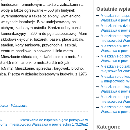
funduszem remontowym a także z zaliczkami na
Ostatnie wpi
wodę a także ogrzewanie – 560 pln budynek
Mieszkanie na sp
wyremontowany a także ocieplony, wymieniono
Warszawa o powie
wszystkie instalacje. Blok umiejscowiony na
Mieszkanie w dzi
cichym, zadbanym osiedlu. Bardzo dobry punkt
Warszawa o powie
komunikacyjny – 230 m do pętli autobusowej. Marii
Mieszkanie na wy
skłodowskiej-curie, bazarek, basen, place zabaw,
miejscowości War
stadion, korty tenisowe, przychodnia, szpital,
Mieszkanie w dzie
Warszawa o powie
centrum handlowe, planowana ii linia metra.
Mieszkanie do zby
Mieszkanie składa się z dwóch pokoi o metrażu
Warszawa o powie
żu 4,5 m2, łazienki o metrażu 3,5 m2 jak i
Mieszkanie do za
6,5 m2. Mieszkanie, sprzedaż, targówek, bródno.
miejscowości War
nica. Piętrze w dziesięciopiętrowym budynku z 1976
Mieszkanie do ku
w miejscowości W
Mieszkanie do kup
Warszawa o powie
Mieszkanie na spr
miejscowości War
gówek
·
Warszawa
Mieszkanie do zak
Warszawa o powie
 w
Mieszkanie do kupienia pięcio pokojowe w
.00m2
miejscowości Warszawa o powierzchni 173.20m2
Kategorie
→