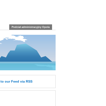
Podział administracyjny Opola
e
to our Feed
via RSS