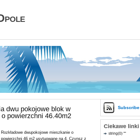
Opole
ia dwu pokojowe blok w
Subscrib
 o powierzchni 46.40m2
Ciekawe linki
Rozkładowe dwupokojowe mieszkanie o
string(0) ""
powierzchni 46 m2 usytuowane na 4. Czynsz z