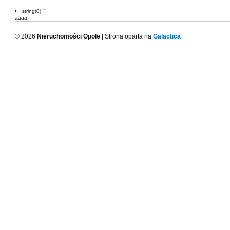
string(0) ""
aaaa
© 2026
Nieruchomości Opole
| Strona oparta na
Galactica