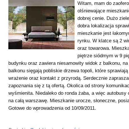
Witam, mam do zaofer
olśniewające mieszkan
dobrej cenie. Dużo ziel
dobra lokalizacja sprawi
mieszkanie jest łakom
rynku. W klatce są 2 w
oraz towarowa. Mieszka
piętrze siódmym w 9 p
budynku oraz zawiera niesamowity widok z balkonu, na
balkonu sięgają pobliskie drzewa topoli, które sprawiaj
wrażenie oraz kontakt z przyrodą. Serdecznie zaprasz
zapoznania się z tą ofertą. Okolica od strony komunikac
wyśmienita. Niedaleko do ronda żaba, a więc autobusy 
na całą warszawę. Mieszkanie urocze, słoneczne, posia
Gotowe do wprowadzenia od 10/09/2011.