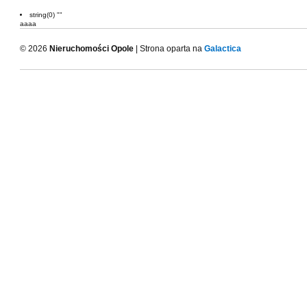
string(0) ""
aaaa
© 2026
Nieruchomości Opole
| Strona oparta na
Galactica