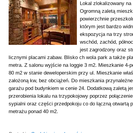
Lokal zlokalizowany na 5
Ogromną zaletą mieszk
powierzchnie przeszkoln
którym jest bardzo widn
ekspozycja na trzy stro
wschód, zachód, północ
jest zagrodzony oraz st
licznymi placami zabaw. Blisko ch wola park a także pl
metra. Z salonu wyjście na loggie 3 m2. Mieszkanie 4-
80 m2 w stanie deweloperskim przy ul. Mieszkanie wła
założoną kw, bez obciążeń. Do mieszkania przynależne
garażu pod budynkiem w cenie 24. Dodatkową zaletą jes
przerobienia lokalu na trzypokojowy poprzez połączenie
sypialni oraz części przedpokoju co do łączną otwartą 
metrażu ponad 40 m2.