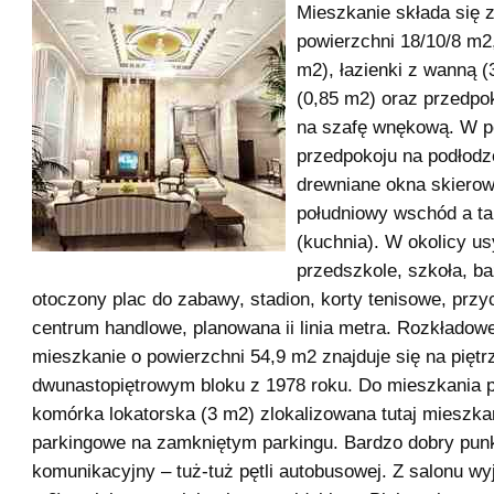
Mieszkanie składa się z
powierzchni 18/10/8 m2,
m2), łazienki z wanną (
(0,85 m2) oraz przedpo
na szafę wnękową. W p
przedpokoju na podłodz
drewniane okna skiero
południowy wschód a t
(kuchnia). W okolicy u
przedszkole, szkoła, ba
otoczony plac do zabawy, stadion, korty tenisowe, przyc
centrum handlowe, planowana ii linia metra. Rozkładow
mieszkanie o powierzchni 54,9 m2 znajduje się na piętr
dwunastopiętrowym bloku z 1978 roku. Do mieszkania 
komórka lokatorska (3 m2) zlokalizowana tutaj mieszka
parkingowe na zamkniętym parkingu. Bardzo dobry pun
komunikacyjny – tuż-tuż pętli autobusowej. Z salonu wyj