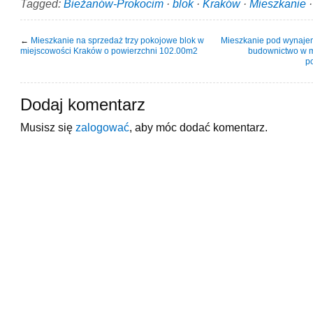
Tagged:
Bieżanów-Prokocim
·
blok
·
Kraków
·
Mieszkanie
←
Mieszkanie na sprzedaż trzy pokojowe blok w
Mieszkanie pod wynaj
miejscowości Kraków o powierzchni 102.00m2
budownictwo w m
p
Dodaj komentarz
Musisz się
zalogować
, aby móc dodać komentarz.