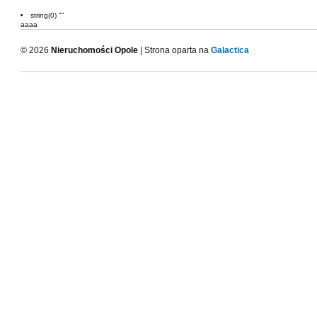
string(0) ""
aaaa
© 2026
Nieruchomości Opole
| Strona oparta na
Galactica