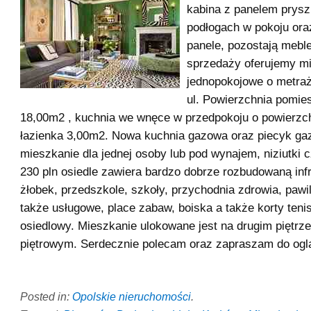
kabina z panelem prys
podłogach w pokoju ora
panele, pozostają mebl
sprzedaży oferujemy m
jednopokojowe o metra
ul. Powierzchnia pomie
18,00m2 , kuchnia we wnęce w przedpokoju o powierzc
łazienka 3,00m2. Nowa kuchnia gazowa oraz piecyk ga
mieszkanie dla jednej osoby lub pod wynajem, niziutki 
230 pln osiedle zawiera bardzo dobrze rozbudowaną infr
żłobek, przedszkole, szkoły, przychodnia zdrowia, paw
także usługowe, place zabaw, boiska a także korty teni
osiedlowy. Mieszkanie ulokowane jest na drugim piętrz
piętrowym. Serdecznie polecam oraz zapraszam do ogl
Posted in:
Opolskie nieruchomości
.