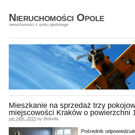
Nieruchomości Opole
nieruchomości z rynku opolskiego
Mieszkanie na sprzedaż trzy pokojow
miejscowości Kraków o powierzchni
sie 24th, 2015
by
Belinda
.
Pośrednik odpowiedzialn