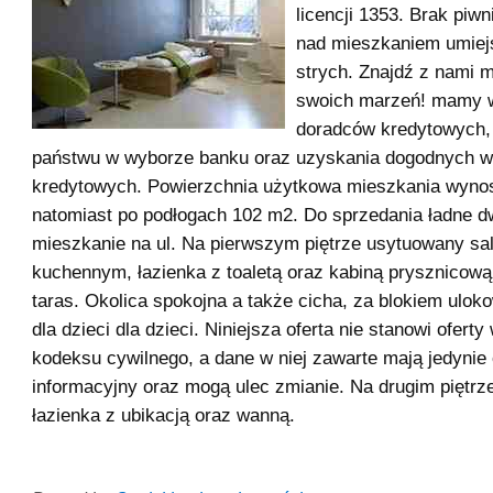
licencji 1353. Brak piw
nad mieszkaniem umiej
strych. Znajdź z nami 
swoich marzeń! mamy 
doradców kredytowych,
państwu w wyborze banku oraz uzyskania dogodnych 
kredytowych. Powierzchnia użytkowa mieszkania wyno
natomiast po podłogach 102 m2. Do sprzedania ładne
mieszkanie na ul. Na pierwszym piętrze usytuowany s
kuchennym, łazienka z toaletą oraz kabiną prysznicową
taras. Okolica spokojna a także cicha, za blokiem ulo
dla dzieci dla dzieci. Niniejsza oferta nie stanowi ofert
kodeksu cywilnego, a dane w niej zawarte mają jedynie
informacyjny oraz mogą ulec zmianie. Na drugim piętrz
łazienka z ubikacją oraz wanną.