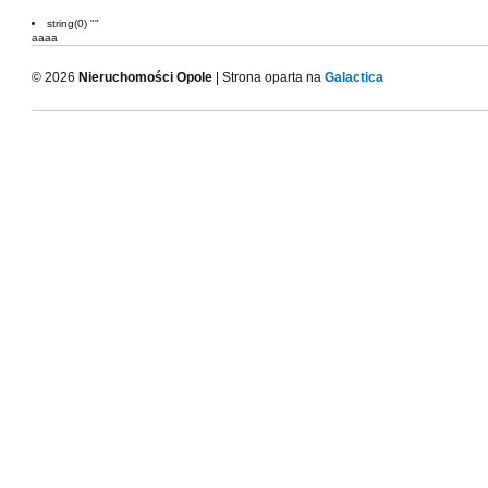
string(0) ""
aaaa
© 2026
Nieruchomości Opole
| Strona oparta na
Galactica