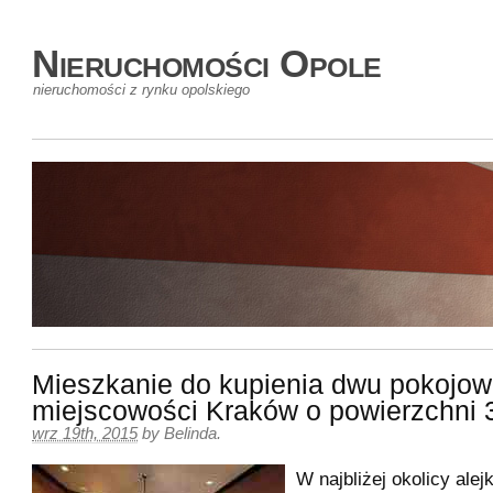
Nieruchomości Opole
nieruchomości z rynku opolskiego
Mieszkanie do kupienia dwu pokojow
miejscowości Kraków o powierzchni
wrz 19th, 2015
by
Belinda
.
W najbliżej okolicy ale