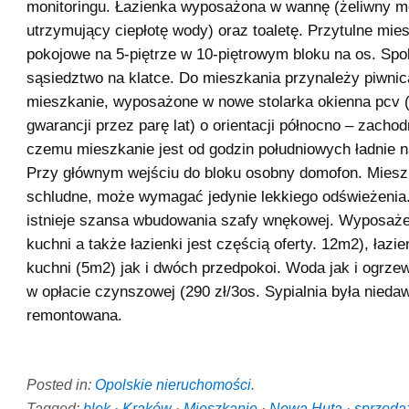
monitoringu. Łazienka wyposażona w wannę (żeliwny mo
utrzymujący ciepłotę wody) oraz toaletę. Przytulne mie
pokojowe na 5-piętrze w 10-piętrowym bloku na os. Spo
sąsiedztwo na klatce. Do mieszkania przynależy piwni
mieszkanie, wyposażone w nowe stolarka okienna pcv 
gwarancji przez parę lat) o orientacji północno – zachodn
czemu mieszkanie jest od godzin południowych ładnie 
Przy głównym wejściu do bloku osobny domofon. Mieszk
schludne, może wymagać jedynie lekkiego odświeżenia
istnieje szansa wbudowania szafy wnękowej. Wyposaż
kuchni a także łazienki jest częścią oferty. 12m2), łazie
kuchni (5m2) jak i dwóch przedpokoi. Woda jak i ogrze
w opłacie czynszowej (290 zł/3os. Sypialnia była nieda
remontowana.
Posted in:
Opolskie nieruchomości
.
Tagged:
blok
·
Kraków
·
Mieszkanie
·
Nowa Huta
·
sprzeda