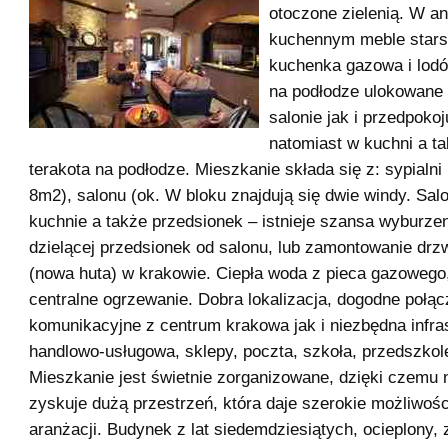
otoczone zielenią. W a
kuchennym meble stars
kuchenka gazowa i lodó
na podłodze ulokowane 
salonie jak i przedpokoj
natomiast w kuchni a ta
terakota na podłodze. Mieszkanie składa się z: sypialni
8m2), salonu (ok. W bloku znajdują się dwie windy. Sal
kuchnie a także przedsionek – istnieje szansa wyburze
dzielącej przedsionek od salonu, lub zamontowanie drz
(nowa huta) w krakowie. Ciepła woda z pieca gazowego,
centralne ogrzewanie. Dobra lokalizacja, dogodne połąc
komunikacyjne z centrum krakowa jak i niezbędna infra
handlowo-usługowa, sklepy, poczta, szkoła, przedszkole
Mieszkanie jest świetnie zorganizowane, dzięki czemu n
zyskuje dużą przestrzeń, która daje szerokie możliwośc
aranżacji. Budynek z lat siedemdziesiątych, ocieplony,