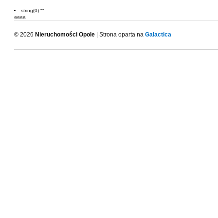
string(0) ""
aaaa
© 2026
Nieruchomości Opole
| Strona oparta na
Galactica