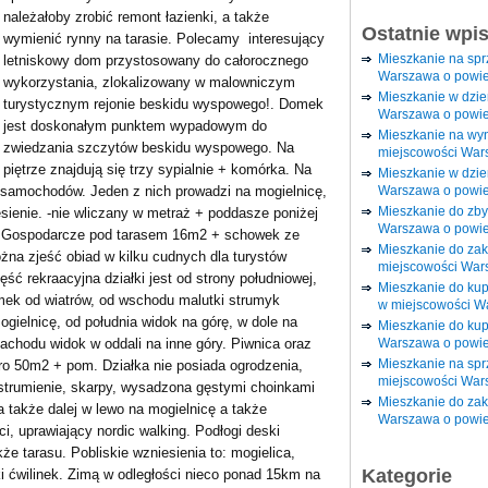
należałoby zrobić remont łazienki, a także
Ostatnie wpi
wymienić rynny na tarasie. Polecamy interesujący
Mieszkanie na sp
letniskowy dom przystosowany do całorocznego
Warszawa o powie
wykorzystania, zlokalizowany w malowniczym
Mieszkanie w dzi
turystycznym rejonie beskidu wyspowego!. Domek
Warszawa o powie
jest doskonałym punktem wypadowym do
Mieszkanie na wy
zwiedzania szczytów beskidu wyspowego. Na
miejscowości War
piętrze znajdują się trzy sypialnie + komórka. Na
Mieszkanie w dzie
Warszawa o powie
 samochodów. Jeden z nich prowadzi na mogielnicę,
Mieszkanie do zby
enie. -nie wliczany w metraż + poddasze poniżej
Warszawa o powie
. Gospodarcze pod tarasem 16m2 + schowek ze
Mieszkanie do za
na zjeść obiad w kilku cudnych dla turystów
miejscowości War
ć rekraacyjna działki jest od strony południowej,
Mieszkanie do ku
omek od wiatrów, od wschodu malutki strumyk
w miejscowości W
ogielnicę, od południa widok na górę, w dole na
Mieszkanie do kup
Warszawa o powie
zachodu widok w oddali na inne góry. Piwnica oraz
Mieszkanie na spr
ro 50m2 + pom. Działka nie posiada ogrodzenia,
miejscowości War
strumienie, skarpy, wysadzona gęstymi choinkami
Mieszkanie do zak
a także dalej w lewo na mogielnicę a także
Warszawa o powie
i, uprawiający nordic walking. Podłogi deski
że tarasu. Pobliskie wzniesienia to: mogielica,
Kategorie
ki ćwilinek. Zimą w odległości nieco ponad 15km na