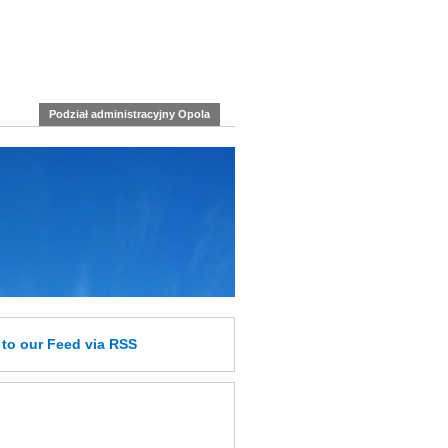
Podział administracyjny Opola
e
to our Feed
via RSS