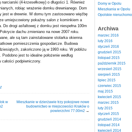
narciarski (4-krzesełkowy) o długości 1. Również
Domy w Opolu
wnianych, robiąc wrażenie domku drewnianego. Dom
Mieszkania w Opolu
y jest w drewnie. W domu tym zastosowano więźbę
Opolskie nieruchomo
rze umiejscowiony pokaźny salon z kominkiem a
. Do drogi asfaltowej z domku jest niespełna 100m
Archiwa
. Pokrycie dachu zmieniano na nowe 2007 roku.
marzec 2016
ane, ale są tam zainstalowane stolarka okienna
luty 2016
odatkowe pomieszczenia gospodarcze. Budowa
styczeń 2016
ziesiątych, zakończono ją w 1993 roku. W pobliżu
grudzień 2015
 Podobno jest to idealne położenie według
listopad 2015
w całości podpiwniczony.
październik 2015
wrzesień 2015
sierpień 2015
lipiec 2015
czerwiec 2015
ż
maj 2015
kwiecień 2015
lok w
Mieszkanie w dzierżawie trzy pokojowe nowe
marzec 2015
m2
budownictwo w miejscowości Kraków o
luty 2015
powierzchni 77.00m2
→
styczeń 2015
grudzień 2014
listopad 2014
kwiecień 2014