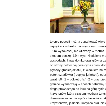
terenie posesji można zaparkować wiele
najwyższe w beskidzie wyspowym wzniesi
1,9m wysokości, nie wliczany w metraż
skosem poniżej 1,9m wys. Niedaleko moż
gospodach. Taras domku oraz główna częś
od strony północnej góra cyrla chroni d
płynący granicą działki, z widokiem na m
potok dziadówka ( dopływ jurkówki), od 
garaż 50m2 + półpiętro 57m2 + oraz pięt
granice wyznaczają w sposób naturalny 
droga prowadząca do lasu na górę cyrla 
krzystonów, którą czasami wędrują turyśc
drewniane wszedzie oprócz łazienki a tak
krzystonowa, jasienia, kobylica oraz nis