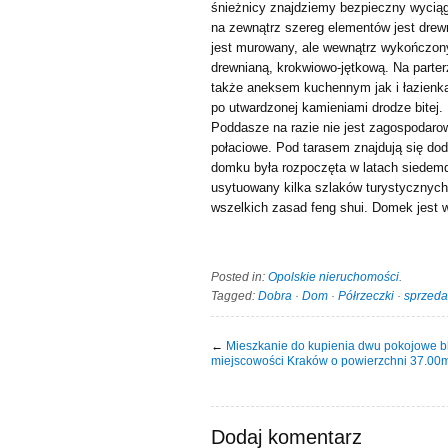
śnieżnicy znajdziemy bezpieczny wyciąg 
na zewnątrz szereg elementów jest dre
jest murowany, ale wewnątrz wykończon
drewnianą, krokwiowo-jętkową. Na parte
także aneksem kuchennym jak i łazienka
po utwardzonej kamieniami drodze bitej
Poddasze na razie nie jest zagospodarow
połaciowe. Pod tarasem znajdują się d
domku była rozpoczęta w latach siedemd
usytuowany kilka szlaków turystycznych.
wszelkich zasad feng shui. Domek jest 
Posted in:
Opolskie nieruchomości
.
Tagged:
Dobra
·
Dom
·
Półrzeczki
·
sprzeda
←
Mieszkanie do kupienia dwu pokojowe b
miejscowości Kraków o powierzchni 37.00
Dodaj komentarz