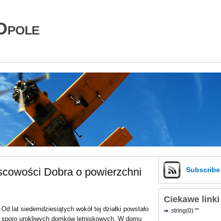
Opole
scowości Dobra o powierzchni
Subscrib
Ciekawe linki
Od lat siedemdziesiątych wokół tej działki powstało
string(0) ""
sporo urokliwych domków letniskowych. W domu