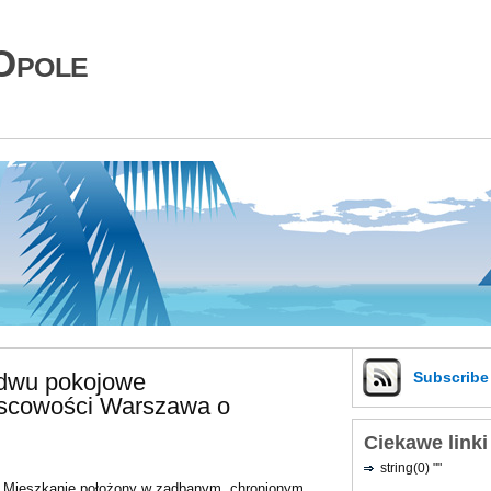
Opole
 dwu pokojowe
Subscrib
jscowości Warszawa o
Ciekawe linki
string(0) ""
Mieszkanie położony w zadbanym, chronionym