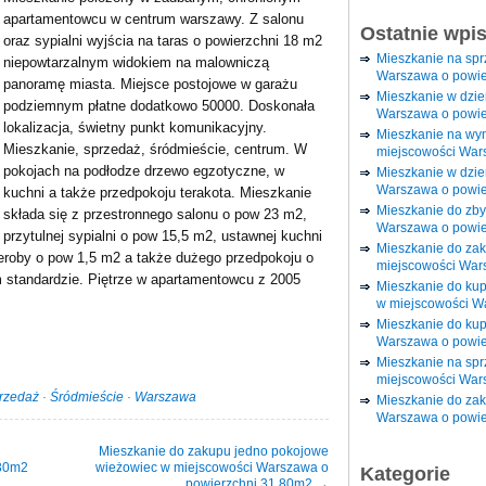
apartamentowcu w centrum warszawy. Z salonu
Ostatnie wpi
oraz sypialni wyjścia na taras o powierzchni 18 m2
Mieszkanie na sp
niepowtarzalnym widokiem na malowniczą
Warszawa o powie
panoramę miasta. Miejsce postojowe w garażu
Mieszkanie w dzi
podziemnym płatne dodatkowo 50000. Doskonała
Warszawa o powie
lokalizacja, świetny punkt komunikacyjny.
Mieszkanie na wy
Mieszkanie, sprzedaż, śródmieście, centrum. W
miejscowości War
pokojach na podłodze drzewo egzotyczne, w
Mieszkanie w dzie
Warszawa o powie
kuchni a także przedpokoju terakota. Mieszkanie
Mieszkanie do zby
składa się z przestronnego salonu o pow 23 m2,
Warszawa o powie
przytulnej sypialni o pow 15,5 m2, ustawnej kuchni
Mieszkanie do za
deroby o pow 1,5 m2 a także dużego przedpokoju o
miejscowości War
standardzie. Piętrze w apartamentowcu z 2005
Mieszkanie do ku
w miejscowości W
Mieszkanie do kup
Warszawa o powie
Mieszkanie na spr
miejscowości War
rzedaż
·
Śródmieście
·
Warszawa
Mieszkanie do zak
Warszawa o powie
Mieszkanie do zakupu jedno pokojowe
.30m2
wieżowiec w miejscowości Warszawa o
Kategorie
powierzchni 31.80m2
→