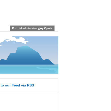
Podział administracyjny Opola
e
to our Feed
via RSS