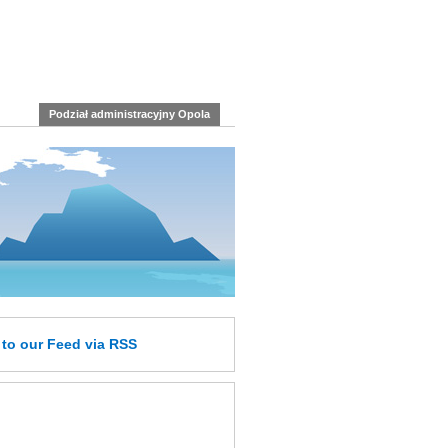
Podział administracyjny Opola
e
to our Feed
via RSS