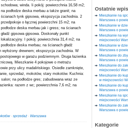
schodowa; winda. Ii pokój: powierzchnia 16,58 m2;
Ostatnie wpi
na podłodze deska merbau a także granit; na
Mieszkanie na sp
ścianach tynk gipsowa, ekspozycja zachodnia. 2
Warszawa o powie
przedpokoje o łącznej powierzchni 15 m2; na
Mieszkanie w dzi
podłodze deska merbau jak i gress; na ścianach
Warszawa o powie
gładź gipsowa gipsowa. Doskonały punkt
Mieszkanie na wy
lokalizacyjny. I pokój: powierzchnia 31,4 m2; na
miejscowości War
podłodze deska merbau; na ścianach gładź
Mieszkanie w dzie
Warszawa o powie
on wyłożony drewnem; ekspozycja zachodnia. W
Mieszkanie do zby
a postojowego w garażu podziemnym. Druga łazienka
Warszawa o powie
znicową. Mieszkanie 4 pokojowe o metrażu
Mieszkanie do za
owie przy ulicy madalińskiego. Osiedle zamknięte,
miejscowości War
anie, sprzedaż, mokotów, stary mokotów. Kuchnia:
Mieszkanie do ku
a salon; na podłodze gres; zabudowana wraz ze
w miejscowości W
azienka: razem z wc; powierzchnia 7,6 m2; na
Mieszkanie do kup
Warszawa o powie
Mieszkanie na spr
miejscowości War
Mieszkanie do zak
Warszawa o powie
kotów
·
sprzedaż
·
Warszawa
Kategorie