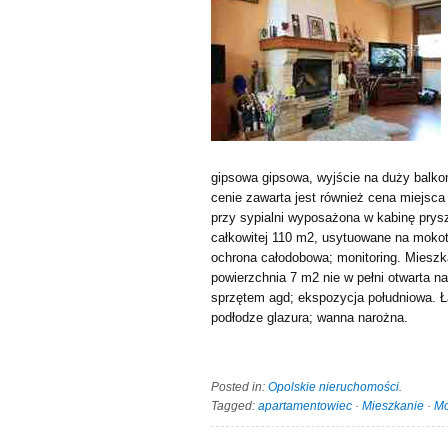
gipsowa gipsowa, wyjście na duży balk
cenie zawarta jest również cena miejsc
przy sypialni wyposażona w kabinę prys
całkowitej 110 m2, usytuowane na mokot
ochrona całodobowa; monitoring. Mieszk
powierzchnia 7 m2 nie w pełni otwarta n
sprzętem agd; ekspozycja południowa. Ł
podłodze glazura; wanna narożna.
Posted in:
Opolskie nieruchomości
.
Tagged:
apartamentowiec
·
Mieszkanie
·
Mo