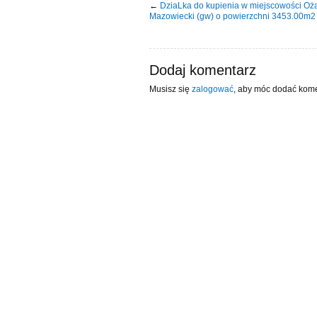
←
DziaLka do kupienia w miejscowości Oż
Mazowiecki (gw) o powierzchni 3453.00m2
Dodaj komentarz
Musisz się
zalogować
, aby móc dodać kome