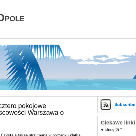
Opole
cztero pokojowe
Subscrib
jscowości Warszawa o
Ciekawe linki
string(0) ""
Czysta a także utrzymana w porządku klatka