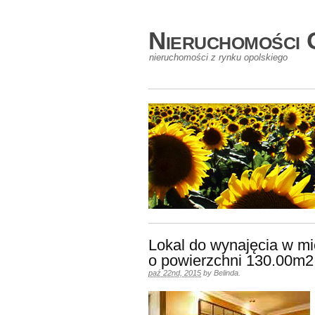
Nieruchomości 
nieruchomości z rynku opolskiego
Lokal do wynajęcia w m
o powierzchni 130.00m2
paź 22nd, 2015
by
Belinda
.