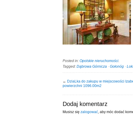
Posted in:
Opolskie nieruchomości
.
Tagged:
Dąbrowa Górnicza
·
Gołonóg
·
Lok
←
DziaLka do zakupu w miejscowości Izabe
powierzchni 1096.00m2
Dodaj komentarz
Musisz się
zalogować
, aby móc dodać kome