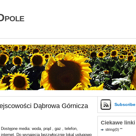
Opole
iejscowości Dąbrowa Górnicza
Subscrib
Ciekawe linki
Dostępne media: woda, prąd , gaz , telefon,
string(0) ""
internet. Do wynajęcia bezzwłocznie lokal usługowo