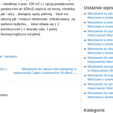
– handlowy o pow 130 m2 ( z opcją powiększenia
Ostatnie wpi
powierzchni do 420m2) wejście od strony chodnika
Mieszkanie na sp
jak i ulicy , dostępny spory parking , lokal ma
Warszawa o powie
witrynę jak i miejsce reklamowe, zlokalizowany na
Mieszkanie w dzi
parterze budynku,. lokal składa się z 2
Warszawa o powie
pomieszczeń ( 1 okazała sala, 1 pokój
Mieszkanie na wy
biurowy/zaplecze socjalne).
miejscowości War
Mieszkanie w dzie
Warszawa o powie
Mieszkanie do zby
Warszawa o powie
al
·
wynajem
Mieszkanie do za
miejscowości War
Mieszkanie do ku
lin o
Mieszkanie do zakupu dwu pokojowe w
w miejscowości W
miejscowości Ząbki o powierzchni 45.66m2
→
Mieszkanie do kup
Warszawa o powie
Mieszkanie na spr
miejscowości War
Mieszkanie do zak
ntarz.
Warszawa o powie
Kategorie