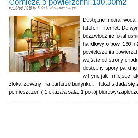
Górnicza o powierzchni 130.00m2
paź 22nd, 2015
by
Belinda
.
No comments yet
Dostępne media: woda, 
telefon, internet. Do wy
bezzwłocznie lokal usł
handlowy o pow 130 m2
powiększenia powierzc
wejście od strony chodni
dostępny spory parking
witrynę jak i miejsce r
zlokalizowany na parterze budynku,. lokal składa się 
pomieszczeń ( 1 okazała sala, 1 pokój biurowy/zaplecze