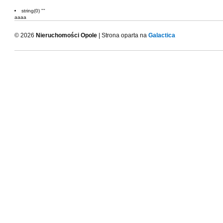
string(0) ""
aaaa
© 2026
Nieruchomości Opole
| Strona oparta na
Galactica