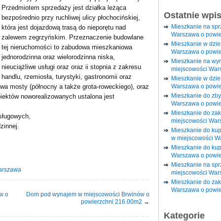
Przedmiotem sprzedaży jest działka leżąca
Ostatnie wpi
bezpośrednio przy ruchliwej ulicy płochocińskiej,
Mieszkanie na sp
która jest dojazdową trasą do nieporętu nad
Warszawa o powie
zalewem zegrzyńskim. Przeznaczenie budowlane
Mieszkanie w dzi
tej nieruchomości to zabudowa mieszkaniowa
Warszawa o powie
jednorodzinna oraz wielorodzinna niska,
Mieszkanie na wy
nieuciążliwe usługi oraz oraz ii stopnia z zakresu
miejscowości War
handlu, rzemiosła, turystyki, gastronomii oraz
Mieszkanie w dzie
Warszawa o powie
 dwa mosty (północny a także grota-roweckiego), oraz
Mieszkanie do zby
biektów noworealizowanych ustalona jest
Warszawa o powie
Mieszkanie do za
sługowych,
miejscowości War
zinnej.
Mieszkanie do ku
w miejscowości W
Mieszkanie do kup
Warszawa o powie
Mieszkanie na spr
arszawa
miejscowości War
Mieszkanie do zak
Warszawa o powie
w o
Dom pod wynajem w miejscowości Brwinów o
powierzchni 216.00m2
→
Kategorie