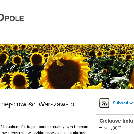
Opole
 miejscowości Warszawa o
Subscrib
Ciekawe linki
Nieruchomość ta jest bardzo atrakcyjnym terenem
string(0) ""
inwestycyjnym w szybko rozwijającej się okolicy.