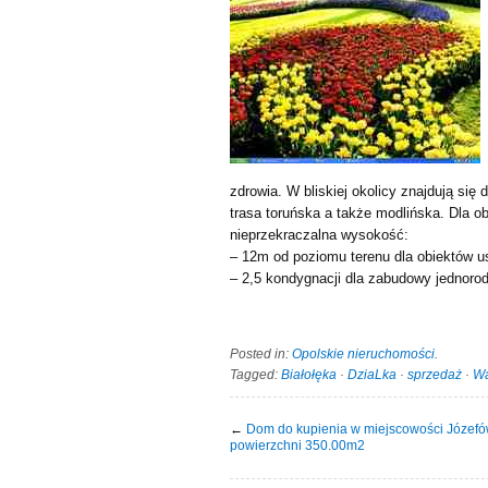
zdrowia. W bliskiej okolicy znajdują się
trasa toruńska a także modlińska. Dla o
nieprzekraczalna wysokość:
– 12m od poziomu terenu dla obiektów u
– 2,5 kondygnacji dla zabudowy jednorod
Posted in:
Opolskie nieruchomości
.
Tagged:
Białołęka
·
DziaLka
·
sprzedaż
·
W
←
Dom do kupienia w miejscowości Józefó
powierzchni 350.00m2