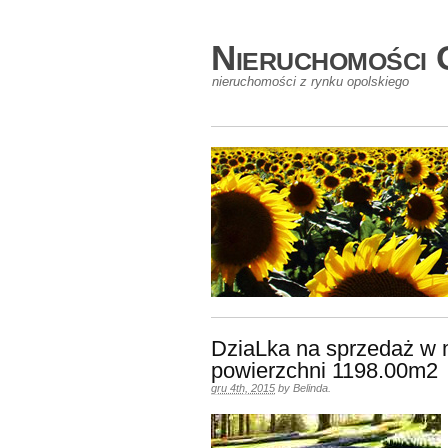
Nieruchomości 
nieruchomości z rynku opolskiego
DziaLka na sprzedaż w
powierzchni 1198.00m2
gru 4th, 2015
by
Belinda
.