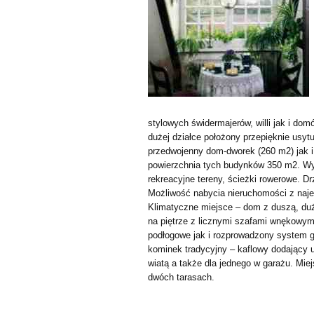
stylowych świdermajerów, willi jak i do
dużej działce położony przepięknie usyt
przedwojenny dom-dworek (260 m2) jak i
powierzchnia tych budynków 350 m2. Wy
rekreacyjne tereny, ścieżki rowerowe. D
Możliwość nabycia nieruchomości z naje
Klimatyczne miejsce – dom z duszą, dużo
na piętrze z licznymi szafami wnękowym
podłogowe jak i rozprowadzony system 
kominek tradycyjny – kaflowy dodający
wiatą a także dla jednego w garażu. Mi
dwóch tarasach.