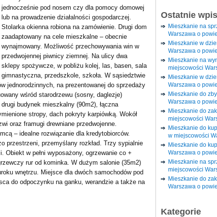
jednocześnie pod nosem czy dla pomocy domowej
Ostatnie wpi
lub na prowadzenie działalności gospodarczej.
Mieszkanie na sp
Stolarka okienna robiona na zamówienie. Drugi dom
Warszawa o powie
zaadaptowany na cele mieszkalne – obecnie
Mieszkanie w dzi
wynajmowany. Możliwość przechowywania win w
Warszawa o powie
przedwojennej piwnicy ziemnej. Na ulicy dwa
Mieszkanie na wy
sklepy spożywcze, w pobliżu kolej, las, basen, sala
miejscowości War
gimnastyczna, przedszkole, szkoła. W sąsiedztwie
Mieszkanie w dzie
Warszawa o powie
mów jednorodzinnych, na prezentowanej do sprzedaży
Mieszkanie do zby
uowany wśród starodrzewu (sosny, daglezje)
Warszawa o powie
 drugi budynek mieszkalny (90m2), łączna
Mieszkanie do za
mienione stropy, dach pokryty karpiówką. Wokół
miejscowości War
rzwi oraz framugi drewniane przedwojenne.
Mieszkanie do ku
mcą – idealne rozwiązanie dla kredytobiorców.
w miejscowości W
 przestrzeni, przemyślany rozkład. Trzy sypialnie
Mieszkanie do kup
Warszawa o powie
i. Obiekt w pełni wyposażony, ogrzewanie co +
Mieszkanie na spr
grzewczy rur od kominka. W dużym salonie (35m2)
miejscowości War
 uroku wnętrzu. Miejsce dla dwóch samochodów pod
Mieszkanie do zak
ejsca do odpoczynku na ganku, werandzie a także na
Warszawa o powie
Kategorie