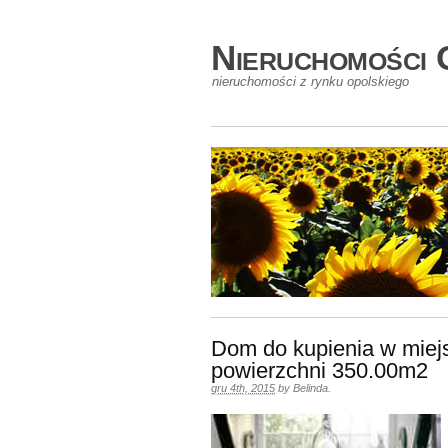
Nieruchomości 
nieruchomości z rynku opolskiego
Dom do kupienia w miej
powierzchni 350.00m2
gru 4th, 2015
by
Belinda
.