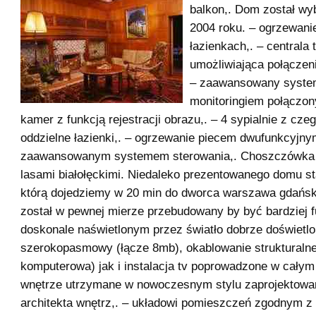
balkon,. Dom został w
2004 roku. – ogrzewani
łazienkach,. – centrala 
umożliwiająca połączen
– zaawansowany syste
monitoringiem połączo
kamer z funkcją rejestracji obrazu,. – 4 sypialnie z cze
oddzielne łazienki,. – ogrzewanie piecem dwufunkcyjny
zaawansowanym systemem sterowania,. Choszczówka 
lasami białołęckimi. Niedaleko prezentowanego domu sta
którą dojedziemy w 20 min do dworca warszawa gdańs
został w pewnej mierze przebudowany by być bardziej f
doskonale naświetlonym przez światło dobrze doświetlon
szerokopasmowy (łącze 8mb), okablowanie strukturalne
komputerowa) jak i instalacja tv poprowadzone w całym
wnętrze utrzymane w nowoczesnym stylu zaprojektowa
architekta wnętrz,. – układowi pomieszczeń zgodnym 