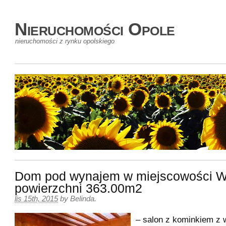
Nieruchomości Opole
nieruchomości z rynku opolskiego
Dom pod wynajem w miejscowości 
powierzchni 363.00m2
lis 15th, 2015
by
Belinda
.
– salon z kominkiem z 