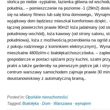
słońca po niebie -sypialnie, łazienka główna od wschodu
południa,. – pomieszczenie na poziomie -1 (29m2) dosk
się na własny fitness lub salę kina domowego,. Wynajm
wyjątkowy dom będziesz mieszkał komfortowo dzięki:. –
łącznej powierzchni prawie 90m2! loża jadalniany (od str
południowy-wschód), loża kawowy (od strony salonu, st
południowa), loża z możliwością przerobienia na ogród
z pokoju rodzinnego z kominkiem elektrycznym),. Wyna
mieszkalne 4800zł/m-c białołęka/choszczówka. – zaple
gospodarcze w postaci spiżarni przy kuchni, szatni prz
pralni a także garderoby na pierwszym piętrze jak i str
centrum warszawy samochodem zajmuje prawie 30 min.
dwustanowiskowy z automatyczną bramą,.
Posted in:
Opolskie nieruchomości
.
Tagged:
Białołęka
·
Dom
·
Warszawa
·
wynajem