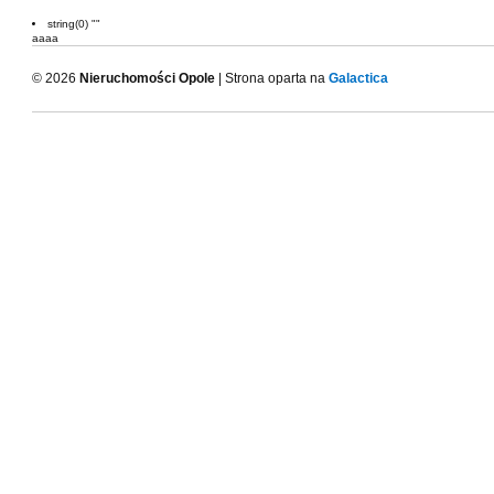
string(0) ""
aaaa
© 2026
Nieruchomości Opole
| Strona oparta na
Galactica