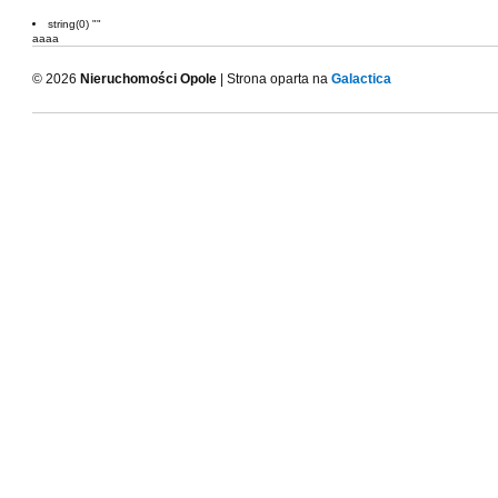
string(0) ""
aaaa
© 2026
Nieruchomości Opole
| Strona oparta na
Galactica