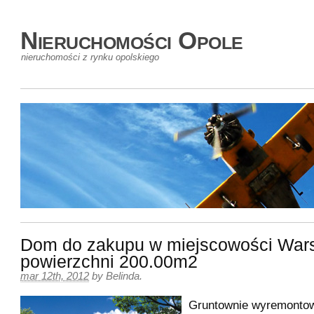
Nieruchomości Opole
nieruchomości z rynku opolskiego
Dom do zakupu w miejscowości War
powierzchni 200.00m2
mar 12th, 2012
by
Belinda
.
Gruntownie wyremontow