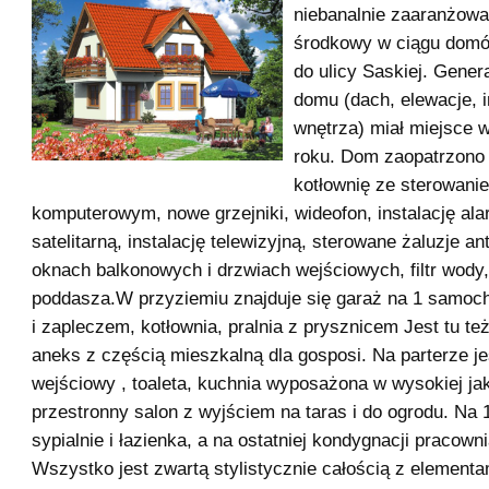
niebanalnie zaaranżow
środkowy w ciągu domó
do ulicy Saskiej. Gener
domu (dach, elewacje, i
wnętrza) miał miejsce 
roku. Dom zaopatrzon
kotłownię ze sterowani
komputerowym, nowe grzejniki, wideofon, instalację al
satelitarną, instalację telewizyjną, sterowane żaluzje 
oknach balkonowych i drzwiach wejściowych, filtr wody,
poddasza.W przyziemiu znajduje się garaż na 1 samoc
i zapleczem, kotłownia, pralnia z prysznicem Jest tu te
aneks z częścią mieszkalną dla gosposi. Na parterze je
wejściowy , toaleta, kuchnia wyposażona w wysokiej jak
przestronny salon z wyjściem na taras i do ogrodu. Na 1
sypialnie i łazienka, a na ostatniej kondygnacji pracowni
Wszystko jest zwartą stylistycznie całością z elementa