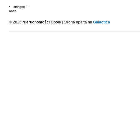
string(0) ""
aaaa
© 2026
Nieruchomości Opole
| Strona oparta na
Galactica