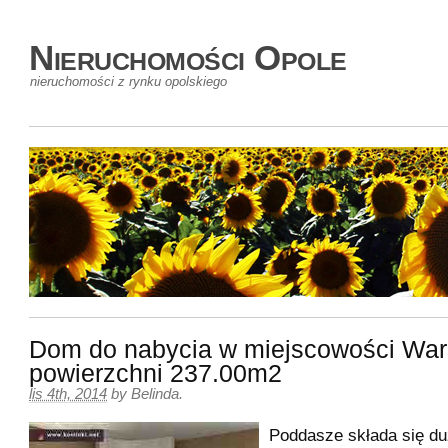
Nieruchomości Opole
nieruchomości z rynku opolskiego
Dom do nabycia w miejscowości Wa
powierzchni 237.00m2
lis 4th, 2014
by
Belinda
.
Poddasze składa się duż