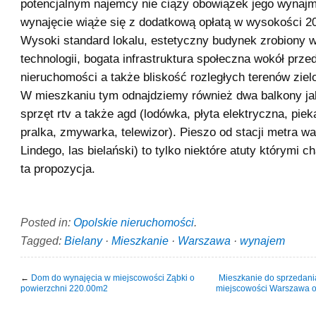
potencjalnym najemcy nie ciąży obowiązek jego wynajm
wynajęcie wiąże się z dodatkową opłatą w wysokości 20
Wysoki standard lokalu, estetyczny budynek zrobiony 
technologii, bogata infrastruktura społeczna wokół prze
nieruchomości a także bliskość rozległych terenów ziel
W mieszkaniu tym odnajdziemy również dwa balkony ja
sprzęt rtv a także agd (lodówka, płyta elektryczna, piek
pralka, zmywarka, telewizor). Pieszo od stacji metra 
Lindego, las bielański) to tylko niektóre atuty którymi c
ta propozycja.
Posted in:
Opolskie nieruchomości
.
Tagged:
Bielany
·
Mieszkanie
·
Warszawa
·
wynajem
←
Dom do wynajęcia w miejscowości Ząbki o
Mieszkanie do sprzedani
powierzchni 220.00m2
miejscowości Warszawa o