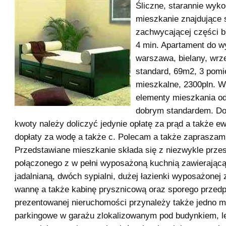
Śliczne, starannie wyk
mieszkanie znajdujące 
zachwycającej części b
4 min. Apartament do w
warszawa, bielany, wrze
standard, 69m2, 3 pomi
mieszkalne, 2300pln. W
elementy mieszkania od
dobrym standardem. Do
kwoty należy doliczyć jedynie opłatę za prąd a także e
dopłaty za wodę a także c. Polecam a także zapraszam
Przedstawiane mieszkanie składa się z niezwykle prze
połączonego z w pełni wyposażoną kuchnią zawierając
jadalnianą, dwóch sypialni, dużej łazienki wyposażonej
wannę a także kabinę prysznicową oraz sporego przedp
prezentowanej nieruchomości przynależy także jedno m
parkingowe w garażu zlokalizowanym pod budynkiem, l