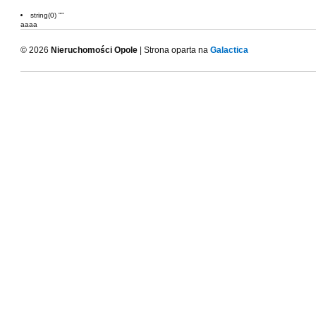
string(0) ""
aaaa
© 2026
Nieruchomości Opole
| Strona oparta na
Galactica