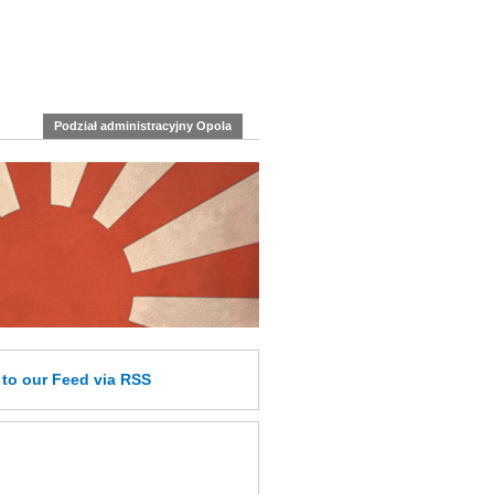
Podział administracyjny Opola
e
to our Feed
via RSS