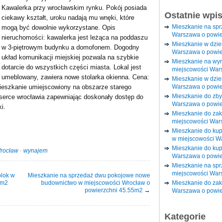
Kawalerka przy wrocławskim rynku. Pokój posiada
Ostatnie wpi
ciekawy kształt, uroku nadają mu wnęki, które
Mieszkanie na sp
mogą być dowolnie wykorzystane. Opis
Warszawa o powie
nieruchomości: kawalerka jest leżąca na poddaszu
Mieszkanie w dzi
w 3-piętrowym budynku a domofonem. Dogodny
Warszawa o powie
układ komunikacji miejskiej pozwala na szybkie
Mieszkanie na wy
dotarcie do wszystkich części miasta. Lokal jest
miejscowości War
umeblowany, zawiera nowe stolarka okienna. Cena:
Mieszkanie w dzie
Warszawa o powie
mieszkanie umiejscowiony na obszarze starego
Mieszkanie do zby
 serce wrocławia zapewniając doskonały dostęp do
Warszawa o powie
i.
Mieszkanie do za
miejscowości War
Mieszkanie do ku
w miejscowości W
Mieszkanie do kup
rocław
·
wynajem
Warszawa o powie
Mieszkanie na spr
miejscowości War
blok w
Mieszkanie na sprzedaż dwu pokojowe nowe
0m2
budownictwo w miejscowości Wrocław o
Mieszkanie do zak
powierzchni 45.55m2
→
Warszawa o powie
Kategorie