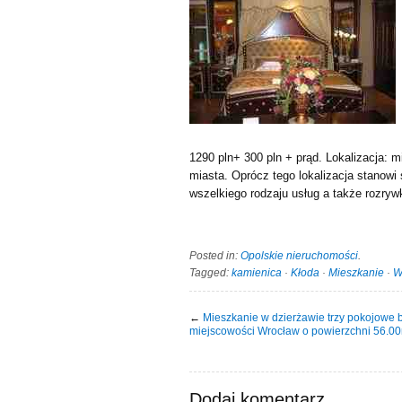
1290 pln+ 300 pln + prąd. Lokalizacja: 
miasta. Oprócz tego lokalizacja stanowi
wszelkiego rodzaju usług a także rozrywk
Posted in:
Opolskie nieruchomości
.
Tagged:
kamienica
·
Kłoda
·
Mieszkanie
·
W
←
Mieszkanie w dzierżawie trzy pokojowe 
miejscowości Wrocław o powierzchni 56.0
Dodaj komentarz