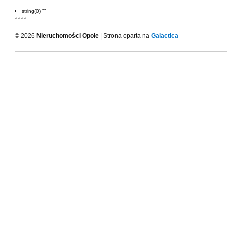
string(0) ""
aaaa
© 2026
Nieruchomości Opole
| Strona oparta na
Galactica