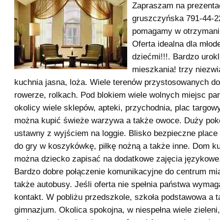
Zapraszam na prezenta
gruszczyńska 791-44-22
pomagamy w otrzymaniu
Oferta idealna dla młode
dziećmi!!!. Bardzo urok
mieszkania! trzy niezwi
kuchnia jasna, loża. Wiele terenów przystosowanych do
rowerze, rolkach. Pod blokiem wiele wolnych miejsc p
okolicy wiele sklepów, apteki, przychodnia, plac targo
można kupić świeże warzywa a także owoce. Duży pok
ustawny z wyjściem na loggie. Blisko bezpieczne place
do gry w koszykówkę, piłkę nożną a także inne. Dom ku
można dziecko zapisać na dodatkowe zajęcia językowe,
Bardzo dobre połączenie komunikacyjne do centrum mia
także autobusy. Jeśli oferta nie spełnia państwa wyma
kontakt. W pobliżu przedszkole, szkoła podstawowa a 
gimnazjum. Okolica spokojna, w niespełna wiele zieleni