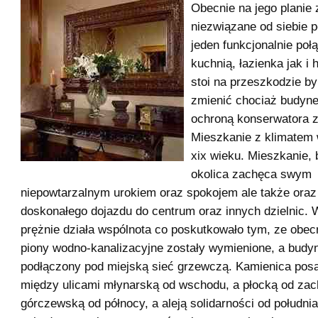
Obecnie na jego planie z
niezwiązane od siebie 
jeden funkcjonalnie poł
kuchnią, łazienka jak i h
stoi na przeszkodzie by
zmienić chociaż budynek
ochroną konserwatora 
Mieszkanie z klimatem 
xix wieku. Mieszkanie,
okolica zachęca swym
niepowtarzalnym urokiem oraz spokojem ale także oraz
doskonałego dojazdu do centrum oraz innych dzielnic.
prężnie działa wspólnota co poskutkowało tym, ze obec
piony wodno-kanalizacyjne zostały wymienione, a budyn
podłączony pod miejską sieć grzewczą. Kamienica posa
między ulicami młynarską od wschodu, a płocką od zac
górczewską od północy, a aleją solidarności od południa