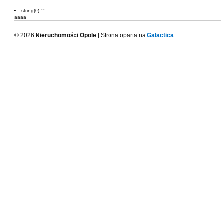
string(0) ""
aaaa
© 2026
Nieruchomości Opole
| Strona oparta na
Galactica