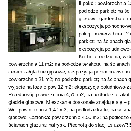
Ii pokój: powierzchnia 
podłodze parkiet; na śc
gipsowe; garderoba o m
ekspozycja północno-ws
pokój: powierzchnia 12
parkiet; na ścianach gł
ekspozycja południowo-
Kuchnia: oddzielna, wid
powierzchnia 11 m2; na podłodze terakota; na ścianach
ceramika/gładzie gipsowe; ekspozycja północno-wschodn
powierzchnia 21 m2; na podłodze parkiet; na ścianach g
wyjście na loża o pow 12 m2; ekspozycja południowo-z
Przedpokój: powierzchnia 4,70 m2; na podłodze terakot
gładzie gipsowe. Mieszkanie doskonale znajduje się – p
Wc: powierzchnia 1,40 m2; na podłodze kafle; na ścian
gipsowe. Łazienka: powierzchnia 4,50 m2; na podłodze 
ścianach glazura; natrysk. Piechotą do stacji „służew”!!