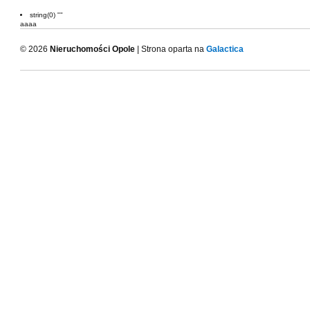
string(0) ""
aaaa
© 2026
Nieruchomości Opole
| Strona oparta na
Galactica