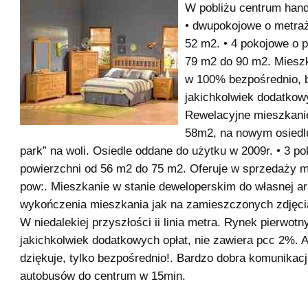
W pobliżu centrum hand
• dwupokojowe o metra
52 m2. • 4 pokojowe o 
79 m2 do 90 m2. Miesz
w 100% bezpośrednio, 
jakichkolwiek dodatkowy
Rewelacyjne mieszkani
58m2, na nowym osiedl
park” na woli. Osiedle oddane do użytku w 2009r. • 3 p
powierzchni od 56 m2 do 75 m2. Oferuje w sprzedaży m
pow:. Mieszkanie w stanie deweloperskim do własnej ar
wykończenia mieszkania jak na zamieszczonych zdjęcia
W niedalekiej przyszłości ii linia metra. Rynek pierwotn
jakichkolwiek dodatkowych opłat, nie zawiera pcc 2%. 
dziękuje, tylko bezpośrednio!. Bardzo dobra komunikacj
autobusów do centrum w 15min.