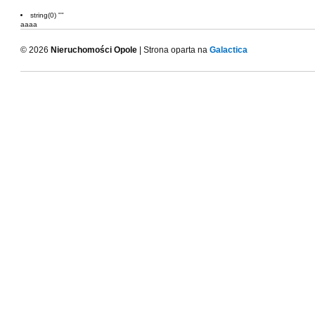
string(0) ""
aaaa
© 2026
Nieruchomości Opole
| Strona oparta na
Galactica