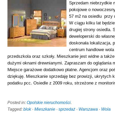
Sprzedam niebrzydkie 
pokojowe o nowoczesny
57 m2 na osiedlu przy u
W ciągu kilku lat będzie
drugiej strony osiedla. 
deweloperski do własne
doskonała lokalizacja, 
centrum handlowe wola p
przedszkola oraz szkoły. Mieszkanie jest widne a także
dużymi oknami drewnianymi. Zapraszam do oglądania m
Miejsce garażowe dodatkowo płatne. Agencjom oraz po
dziękuję. Mieszkanie sprzedaję bez prowizji, ukrytych 
podatku pcc. Osiedle z 2009 roku, strzeżone z monitori
Posted in:
Opolskie nieruchomości
.
Tagged:
blok
·
Mieszkanie
·
sprzedaż
·
Warszawa
·
Wola