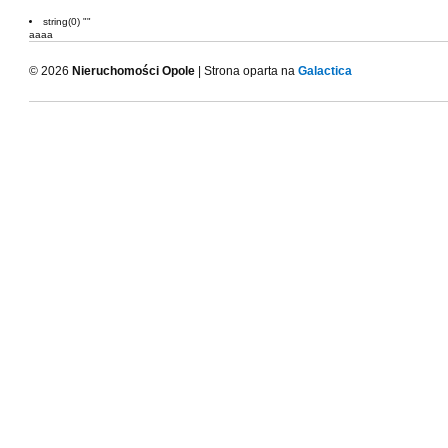
string(0) ""
aaaa
© 2026
Nieruchomości Opole
| Strona oparta na
Galactica