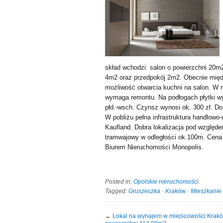
skład wchodzi: salon o powierzchni 20m
4m2 oraz przedpokój 2m2. Obecnie międz
możliwość otwarcia kuchni na salon. W 
wymaga remontu. Na podłogach płytki wy
płd.-wsch. Czynsz wynosi ok. 300 zł. D
W pobliżu pełna infrastruktura handlowo-
Kaufland. Dobra lokalizacja pod wzglę
tramwajowy w odległości ok.100m. Cena 
Biurem Nieruchomości Monopolis.
Posted in:
Opolskie nieruchomości
.
Tagged:
Gruszeczka
·
Kraków
·
Mieszkanie
←
Lokal na wynajem w miejscowości Krak