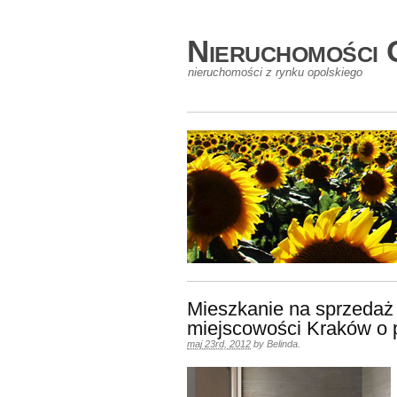
Nieruchomości 
nieruchomości z rynku opolskiego
Mieszkanie na sprzedaż
miejscowości Kraków o 
maj 23rd, 2012
by
Belinda
.