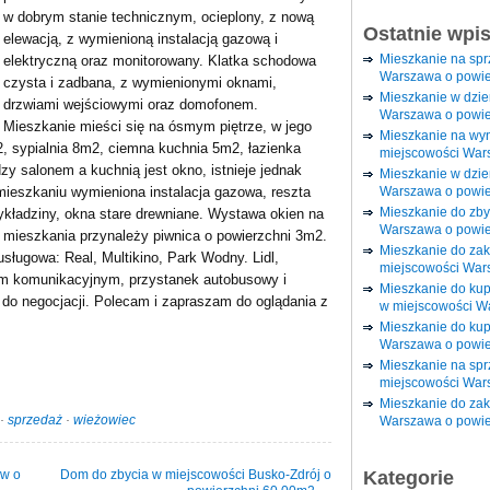
w dobrym stanie technicznym, ocieplony, z nową
Ostatnie wpi
elewacją, z wymienioną instalacją gazową i
Mieszkanie na sp
elektryczną oraz monitorowany. Klatka schodowa
Warszawa o powie
czysta i zadbana, z wymienionymi oknami,
Mieszkanie w dzi
drzwiami wejściowymi oraz domofonem.
Warszawa o powie
Mieszkanie mieści się na ósmym piętrze, w jego
Mieszkanie na wy
2, sypialnia 8m2, ciemna kuchnia 5m2, łazienka
miejscowości War
y salonem a kuchnią jest okno, istnieje jednak
Mieszkanie w dzie
Warszawa o powie
mieszkaniu wymieniona instalacja gazowa, reszta
Mieszkanie do zby
kładziny, okna stare drewniane. Wystawa okien na
Warszawa o powie
o mieszkania przynależy piwnica o powierzchni 3m2.
Mieszkanie do za
usługowa: Real, Multikino, Park Wodny. Lidl,
miejscowości War
dem komunikacyjnym, przystanek autobusowy i
Mieszkanie do ku
do negocjacji. Polecam i zapraszam do oglądania z
w miejscowości W
Mieszkanie do kup
Warszawa o powie
Mieszkanie na spr
miejscowości War
Mieszkanie do zak
·
sprzedaż
·
wieżowiec
Warszawa o powie
ów o
Dom do zbycia w miejscowości Busko-Zdrój o
Kategorie