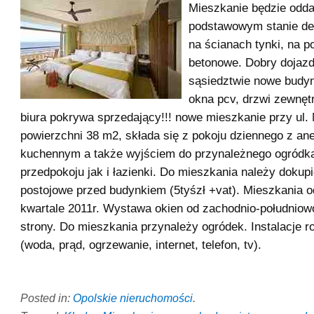
Mieszkanie będzie odd
podstawowym stanie de
na ścianach tynki, na p
betonowe. Dobry dojazd
sąsiedztwie nowe budynk
okna pcv, drzwi zewnęt
biura pokrywa sprzedający!!! nowe mieszkanie przy ul.
powierzchni 38 m2, składa się z pokoju dziennego z a
kuchennym a także wyjściem do przynależnego ogródka,
przedpokoju jak i łazienki. Do mieszkania należy dokup
postojowe przed budynkiem (5tyśzł +vat). Mieszkania 
kwartale 2011r. Wystawa okien od zachodnio-południow
strony. Do mieszkania przynależy ogródek. Instalacje 
(woda, prąd, ogrzewanie, internet, telefon, tv).
Posted in:
Opolskie nieruchomości
.