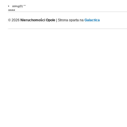
string(0) ""
aaaa
© 2026
Nieruchomości Opole
| Strona oparta na
Galactica