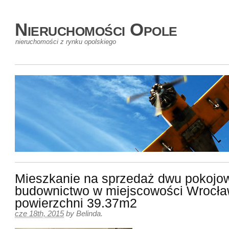
Nieruchomości Opole
nieruchomości z rynku opolskiego
Mieszkanie na sprzedaż dwu pokojo
budownictwo w miejscowości Wrocła
powierzchni 39.37m2
cze 18th, 2015
by
Belinda
.